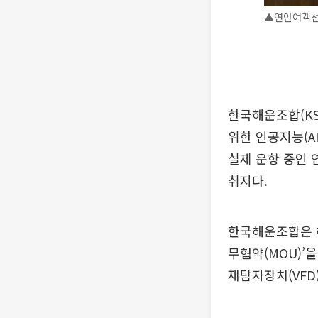
▲연안여객선 
한국해운조합(KS
위한 인공지능(A
실제 운항 중인 
취지다.
한국해운조합은 
무협약(MOU)’
재탐지장치(VFD