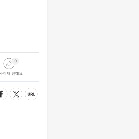
0
가취재 원해요