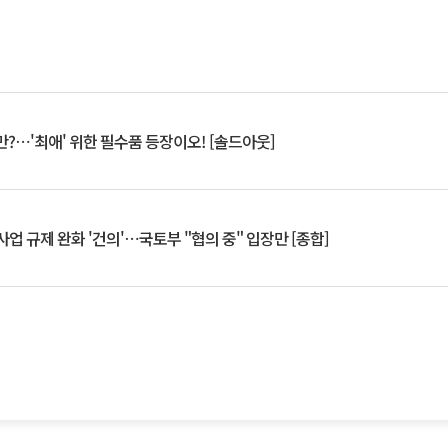
?⋯'최애' 위한 필수품 등장이오! [솔드아웃]
업 규제 완화 '건의'⋯국토부 "협의 중" 입장만 [종합]