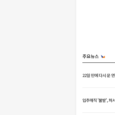
주요뉴스
22일 만에 다시 문 
입추매직 '불발', 처