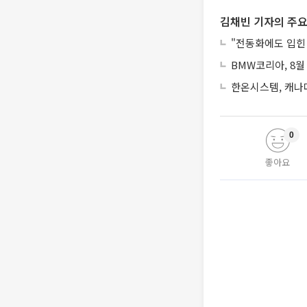
김채빈 기자의 주요
"전동화에도 입힌 안
BMW코리아, 8월
한온시스템, 캐나
0
좋아요