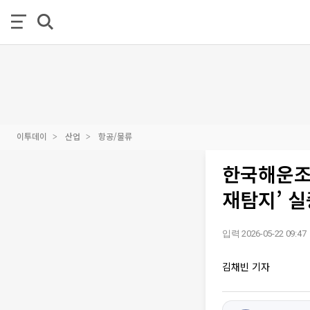
이투데이
산업
항공/물류
한국해운조
재탐지’ 
입력 2026-05-22 09:47
김채빈 기자