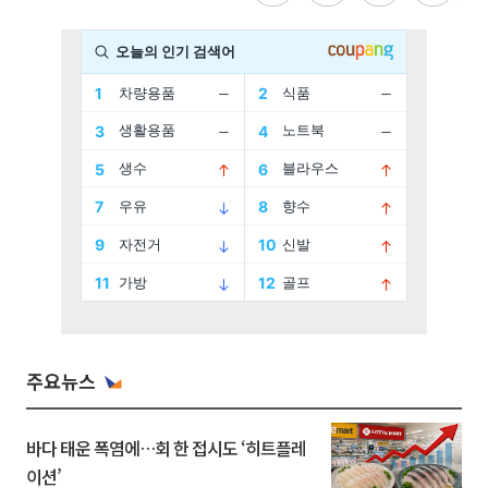
주요뉴스
바다 태운 폭염에…회 한 접시도 ‘히트플레
이션’