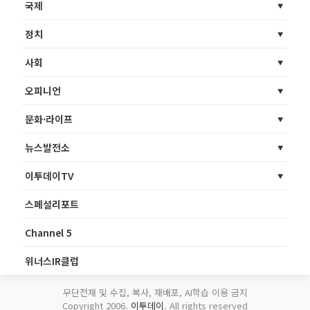
국제
정치
사회
오피니언
문화·라이프
뉴스발전소
이투데이TV
스페셜리포트
Channel 5
위너스IR클럽
무단전재 및 수집, 복사, 재배포, AI학습 이용 금지
Copyright 2006.
이투데이
. All rights reserved