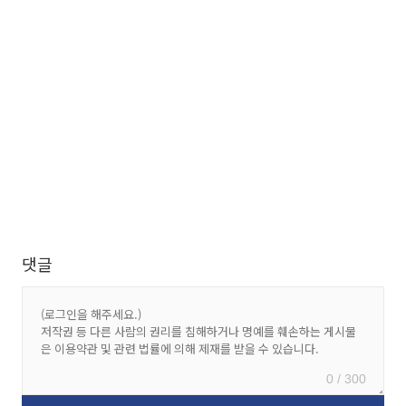
댓글
0 / 300