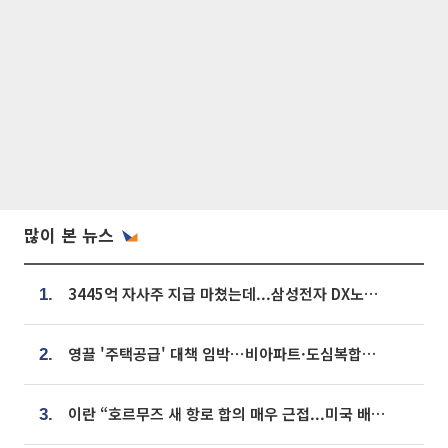
많이 본 뉴스
3445억 자사주 지급 마쳤는데...삼성전자 DX노조, 뒤늦은 '떼쓰기 집회'
1.
영끌 '주택공급' 대책 임박⋯비아파트·도심복합까지 총동원
2.
이란 “호르무즈 새 항로 합의 매우 근접...미국 배상 먼저”
3.