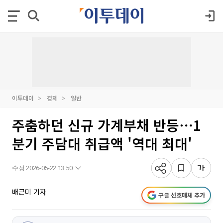
이투데이
경제
일반
주춤하던 신규 가계부채 반등⋯1
분기 주담대 취급액 '역대 최대'
수정 2026-05-22 13:50
배근미 기자
구글 선호매체 추가