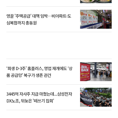
영끌 '주택공급' 대책 임박⋯비아파트·도
심복합까지 총동원
‘회생 D-3주’ 홈플러스, 영업 재개에도 ‘상
품 공급망’ 복구가 생존 관건
3445억 자사주 지급 마쳤는데...삼성전자
DX노조, 뒤늦은 '떼쓰기 집회'