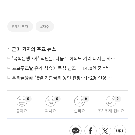
#가계부채
#차주
배근미 기자의 주요 뉴스
'국책은행 3사' 직원들, 다음주 여의도 거리 나서는 까닭은
호르무즈발 유가 상승에 투심 난조⋯"1420원 중후반 등락"
우리금융硏 "8월 기준금리 동결 전망⋯1~2명 인상 소수의견 낼 것"
0
0
0
0
좋아요
화나요
슬퍼요
추가취재 원해요