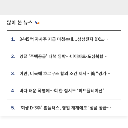
많이 본 뉴스
3445억 자사주 지급 마쳤는데...삼성전자 DX노조, 뒤늦은 '떼쓰기 집회'
1.
영끌 '주택공급' 대책 임박⋯비아파트·도심복합까지 총동원
2.
이란, 미국에 호르무즈 합의 조건 제시…美 “경기 아직 안 끝나” [종합]
3.
바다 태운 폭염에…회 한 접시도 ‘히트플레이션’
4.
‘회생 D-3주’ 홈플러스, 영업 재개에도 ‘상품 공급망’ 복구가 생존 관건
5.