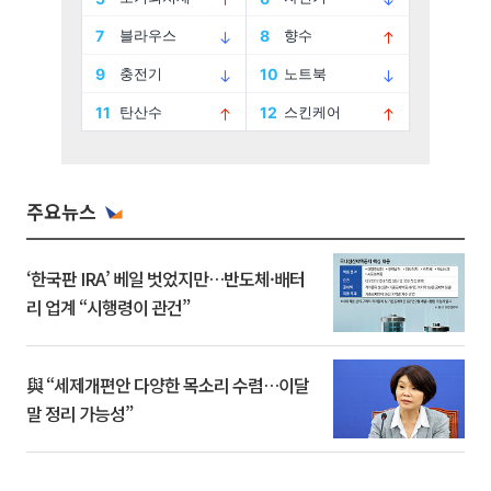
주요뉴스
‘한국판 IRA’ 베일 벗었지만…반도체·배터
리 업계 “시행령이 관건”
與 “세제개편안 다양한 목소리 수렴…이달
말 정리 가능성”