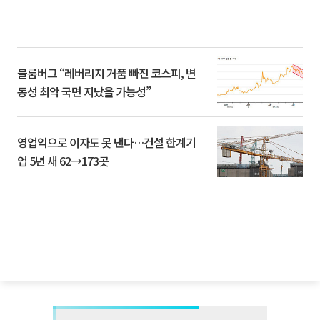
블룸버그 “레버리지 거품 빠진 코스피, 변
동성 최악 국면 지났을 가능성”
영업익으로 이자도 못 낸다…건설 한계기
업 5년 새 62→173곳