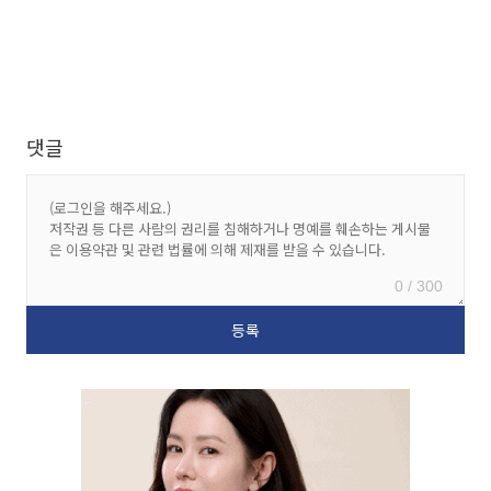
댓글
0 / 300