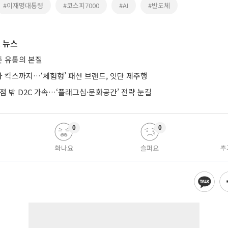
#이재명대통령
#코스피7000
#AI
#반도체
 뉴스
 유통의 본질
 킥스까지…‘체험형’ 패션 브랜드, 잇단 제주행
점 밖 D2C 가속…‘플래그십·문화공간’ 전략 눈길
0
0
화나요
슬퍼요
추