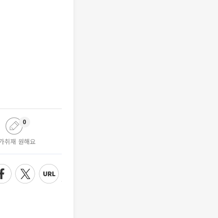
0
가취재 원해요