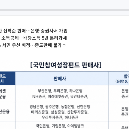
간 선착순 판매…은행·증권사서 가입
원 소득공제…배당소득 5년 분리과세
% 서민 우선 배정…중도환매 불가ㅁ