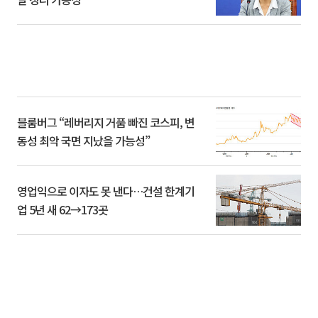
블룸버그 “레버리지 거품 빠진 코스피, 변
동성 최악 국면 지났을 가능성”
영업익으로 이자도 못 낸다…건설 한계기
업 5년 새 62→173곳