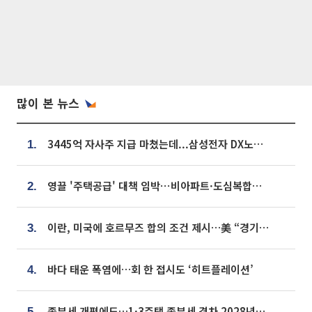
많이 본 뉴스
3445억 자사주 지급 마쳤는데...삼성전자 DX노조, 뒤늦은 '떼쓰기 집회'
1.
영끌 '주택공급' 대책 임박⋯비아파트·도심복합까지 총동원
2.
이란, 미국에 호르무즈 합의 조건 제시…美 “경기 아직 안 끝나” [종합]
3.
바다 태운 폭염에…회 한 접시도 ‘히트플레이션’
4.
종부세 개편에도…1·3주택 종부세 격차 2028년부터 확대
5.