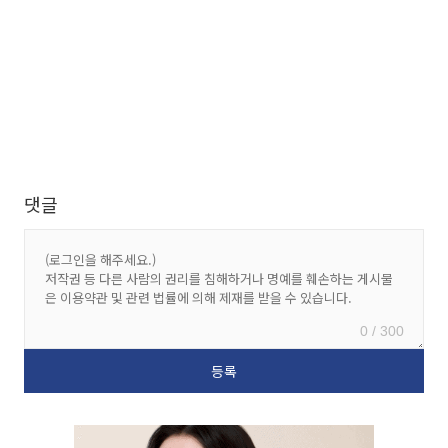
댓글
0 / 300