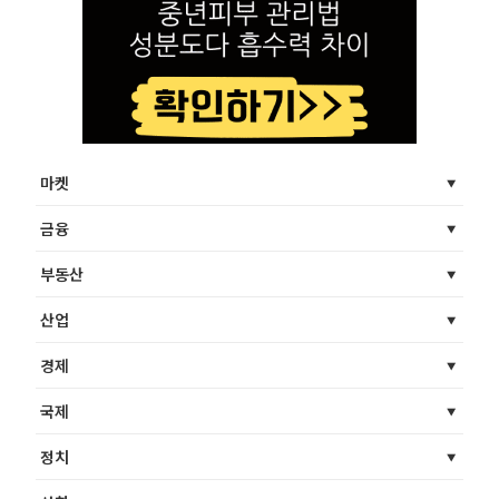
마켓
금융
부동산
산업
경제
국제
정치