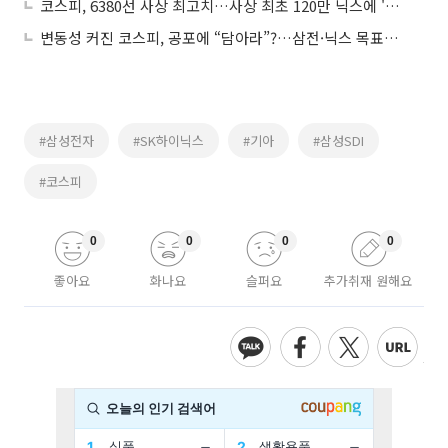
코스피, 6380선 사상 최고치…사상 최초 120만 닉스에 '국장 탄력'
변동성 커진 코스피, 공포에 “담아라”?…삼전·닉스 목표가 59·400만원으로 상향
#삼성전자
#SK하이닉스
#기아
#삼성SDI
#코스피
0
0
0
0
좋아요
화나요
슬퍼요
추가취재 원해요