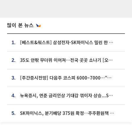
많이 본 뉴스
[베스트&워스트] 삼성전자·SK하이닉스 밀린 한 주…상상인증권은 85% 급등
1.
35도 안팎 무더위 이어져…전국 곳곳 소나기 [오늘 날씨]
2.
[주간증시전망] 다음주 코스피 6000~7000⋯“外人 수급은 정책이 변수”
3.
뉴욕증시, 연준 금리인상 기대감 꺾이자 상승...S&P500 사상 최고치 [종합]
4.
SK하이닉스, 분기배당 375원 확정…주주환원책 9월로 앞당겨 발표
5.