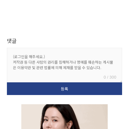
댓글
0 / 300