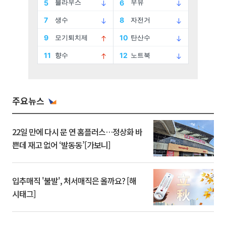
주요뉴스
22일 만에 다시 문 연 홈플러스…정상화 바
쁜데 재고 없어 ‘발동동’[가보니]
입추매직 '불발', 처서매직은 올까요? [해
시태그]