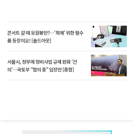
콘서트 갈 때 응원봉만?⋯'최애' 위한 필수
품 등장이오! [솔드아웃]
서울시, 정부에 정비사업 규제 완화 '건
의'⋯국토부 "협의 중" 입장만 [종합]