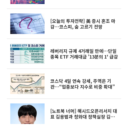
5%↓
[오늘의 투자전략] 美 증시 혼조 마
감…코스피, 숨 고르기 전망
레버리지 규제 4거래일 만에…단일
종목 ETF 거래대금 '13분의 1' 급감
코스닥 4일 연속 강세, 주역은 기
관⋯“업종보다 지수로 비중 확대”
[노트북 너머] 해시드오픈리서치 대
표 김용범과 청와대 정책실장 김용
범