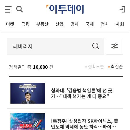
마켓
금융
부동산
산업
경제
국제
정치
사회
검색결과 총
10,000
건
정확도순
최신순
청와대, '김용범 책임론'에 선 긋
기…"대책 챙기는 게 더 중요"
[특징주] 삼성전자·SK하이닉스, 美
반도체 약세에 동반 하락…하이닉스