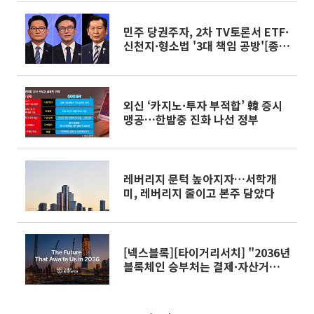
민주 당권주자, 2차 TV토론서 ETF·
신천지·형소법 '3대 책임 공방'[종
합]
외신 ‘카지노·투자 부적합’ 韓 증시
맹공…한밤중 진화 나선 정부
레버리지 문턱 높아지자…서학개
미, 레버리지 줄이고 본주 담았다
[넥스블록][타이거리서치] "2036년
블록체인 승부처는 결제·자산거래·
기계경제 재편"