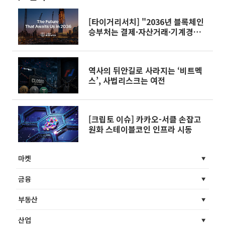
[타이거리서치] "2036년 블록체인
승부처는 결제·자산거래·기계경제
재편"
역사의 뒤안길로 사라지는 ‘비트멕
스’, 사법리스크는 여전
[크립토 이슈] 카카오-서클 손잡고
원화 스테이블코인 인프라 시동
마켓
금융
부동산
산업