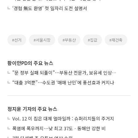
‘경험 無도 환영’ 첫 일자리 도전 설명서
#선거
#서울시장
#부동산
#집값
#재건축
황이안PD의 주요 뉴스
"문 정부 실패 되풀이"⋯부동산 전문가, 보유세 인상에 우려
“대출 3억뿐”⋯수도권 ‘매매 난민’에 풍선효과 커지나
정지윤 기자의 주요 뉴스
Vol. 12 이 집은 대체 얼마일까 : 슈퍼리치들의 주거지
폭염에 폭우까지⋯낮 최고 37도ㆍ동해안 강한 비