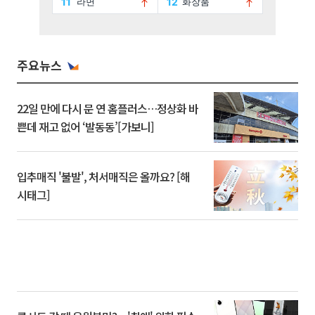
주요뉴스
22일 만에 다시 문 연 홈플러스…정상화 바
쁜데 재고 없어 ‘발동동’[가보니]
입추매직 '불발', 처서매직은 올까요? [해
시태그]