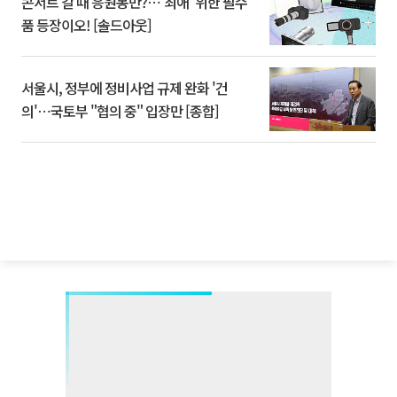
콘서트 갈 때 응원봉만?⋯'최애' 위한 필수
품 등장이오! [솔드아웃]
서울시, 정부에 정비사업 규제 완화 '건
의'⋯국토부 "협의 중" 입장만 [종합]