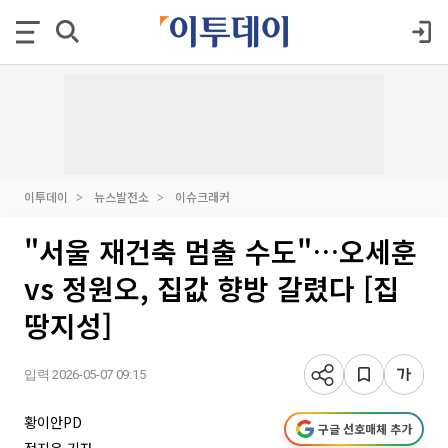
이투데이
뉴스발전소
이슈크래커
"서울 재건축 멈출 수도"…오세훈
vs 정원오, 집값 향방 갈렸다 [집
땅지성]
입력 2026-05-07 09:15
황이안PD
구글 선호매체 추가