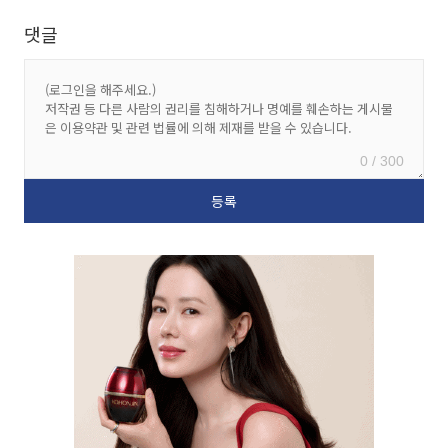
댓글
0 / 300