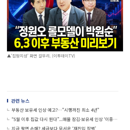
▲'집땅지성’ 화면 갈무리. (이투데이TV)
관련 뉴스
부동산 보유세 인상 예고?…"시행까진 최소 4년"
“5월 이후 집값 다시 뛴다”...매물 잠김·보유세 인상 ‘이중 경고’
지금 팔면 손해? 세금보다 무서운 ‘재진입 장벽’