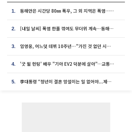
동해안은 시간당 80㎜ 폭우, 그 외 지역은 폭염…‘극과 극 날씨’
1.
[내일 날씨] 폭염 한풀 꺾여도 무더위 계속⋯동해안 이틀 연속 비
2.
임영웅, 어느덧 데뷔 10주년⋯"가진 것 없던 시절, 내 앞엔 20명의 팬뿐"
3.
'굿 윌 헌팅' 배우 "기아 EV2 덕분에 살아"…교통사고 후 안전성 극찬
4.
李대통령 “청년이 결혼 망설이는 일 없어야...제도상 불이익 조사”
5.