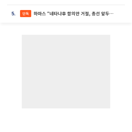
하마스 “네타냐후 합의안 거절, 총선 앞두고 시간 끌기”
단독
5.