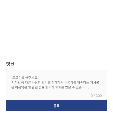
댓글
0 / 300