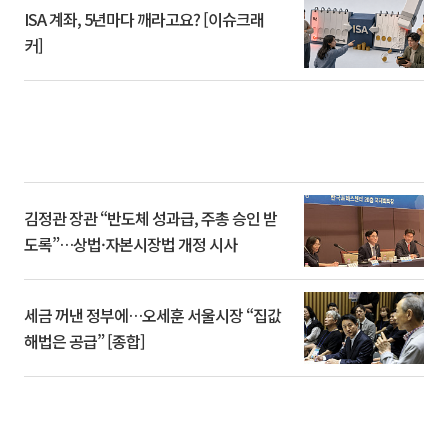
ISA 계좌, 5년마다 깨라고요? [이슈크래
커]
김정관 장관 “반도체 성과급, 주총 승인 받
도록”…상법·자본시장법 개정 시사
세금 꺼낸 정부에…오세훈 서울시장 “집값
해법은 공급” [종합]