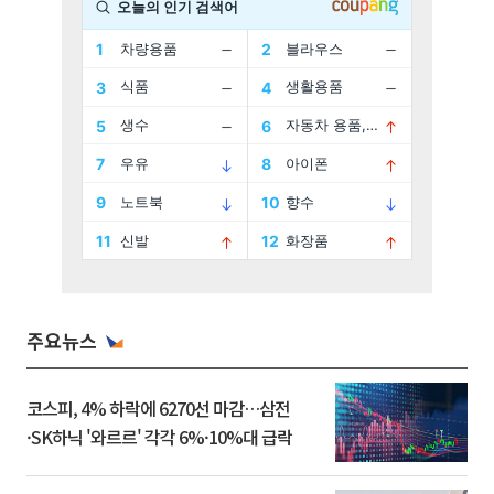
주요뉴스
코스피, 4% 하락에 6270선 마감…삼전
·SK하닉 '와르르' 각각 6%·10%대 급락