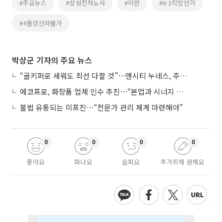
#주요뉴스
#삼성전자노사
#이란
#6·3지방선거
#4월생산자물가
박상군 기자의 주요 뉴스
“골키퍼로 세워도 최선 다할 것”⋯맨시티 누네스, 주전 경쟁 각오
에코프로, 화장품 업체 인수 추진⋯“본업과 시너지 부족”
불법 유통되는 미프진⋯“전문가 관리 체계 마련해야”
0
0
0
0
좋아요
화나요
슬퍼요
추가취재 원해요