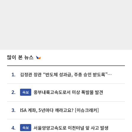
많이 본 뉴스
김정관 장관 “반도체 성과급, 주총 승인 받도록”…상법·자본시장법 개정 시사
1.
중부내륙고속도로서 미상 폭발물 발견
속보
2.
ISA 계좌, 5년마다 깨라고요? [이슈크래커]
3.
서울양양고속도로 이천터널 앞 사고 발생
속보
4.