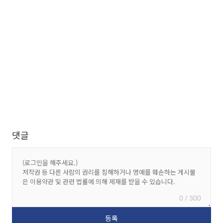
댓글
0 / 300