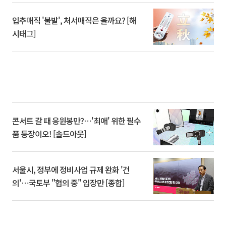
입추매직 '불발', 처서매직은 올까요? [해
시태그]
콘서트 갈 때 응원봉만?⋯'최애' 위한 필수
품 등장이오! [솔드아웃]
서울시, 정부에 정비사업 규제 완화 '건
의'⋯국토부 "협의 중" 입장만 [종합]