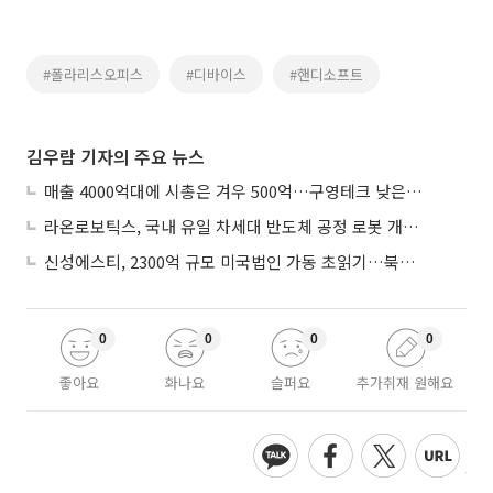
#폴라리스오피스
#디바이스
#핸디소프트
김우람 기자의 주요 뉴스
매출 4000억대에 시총은 겨우 500억…구영테크 낮은 몸값에 저가 승계 마무리
라온로보틱스, 국내 유일 차세대 반도체 공정 로봇 개발 ‘고객사 테스트 진행’
신성에스티, 2300억 규모 미국법인 가동 초읽기…북미 ESS 공략 본격화
0
0
0
0
좋아요
화나요
슬퍼요
추가취재 원해요