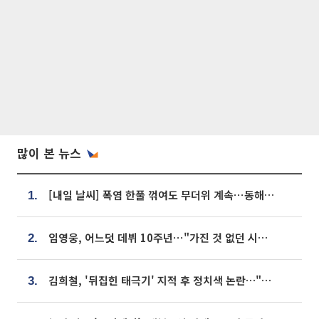
많이 본 뉴스
[내일 날씨] 폭염 한풀 꺾여도 무더위 계속⋯동해안 이틀 연속 비
1.
임영웅, 어느덧 데뷔 10주년⋯"가진 것 없던 시절, 내 앞엔 20명의 팬뿐"
2.
김희철, '뒤집힌 태극기' 지적 후 정치색 논란…"좌우 떠나 우리나라 국기"
3.