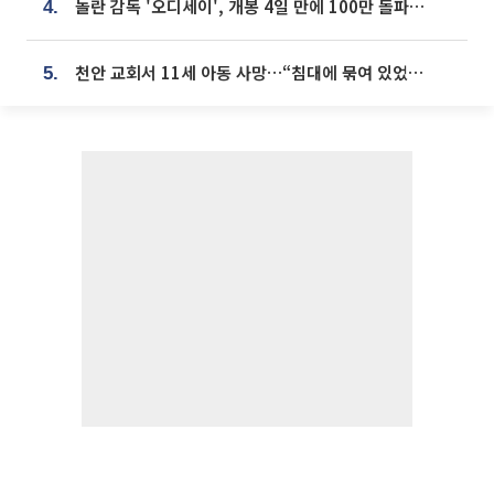
놀란 감독 '오디세이', 개봉 4일 만에 100만 돌파⋯'왕사남' 보다 빠르다
4.
천안 교회서 11세 아동 사망…“침대에 묶여 있었다” 진술 확보
5.