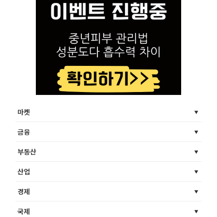
마켓
금융
부동산
산업
경제
국제