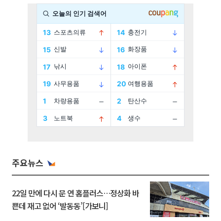
주요뉴스
22일 만에 다시 문 연 홈플러스…정상화 바
쁜데 재고 없어 ‘발동동’[가보니]