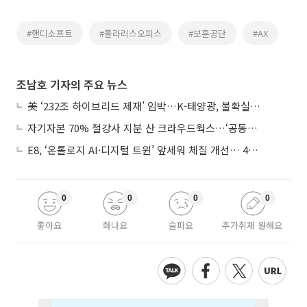
#핸디소프트
#폴라리스오피스
#보훈공단
#AX
조남호 기자의 주요 뉴스
美 ‘232조 하이브리드 제재’ 임박…K-태양광, 불확실성 털고 날개 다나
자기자본 70% 철강사 지분 산 크라우드웍스…‘공동경영’으로 AI 시너지 낼까
E8, ‘온톨로지 AI·디지털 트윈’ 앞세워 체질 개선… 4분기 흑자전환 총력
0
0
0
0
좋아요
화나요
슬퍼요
추가취재 원해요