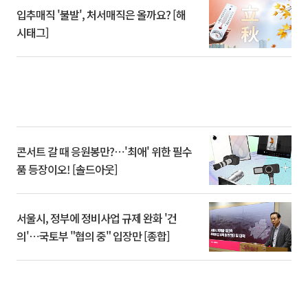
입추매직 '불발', 처서매직은 올까요? [해
시태그]
콘서트 갈 때 응원봉만?⋯'최애' 위한 필수
품 등장이오! [솔드아웃]
서울시, 정부에 정비사업 규제 완화 '건
의'⋯국토부 "협의 중" 입장만 [종합]