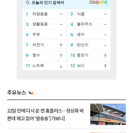
주요뉴스
22일 만에 다시 문 연 홈플러스…정상화 바
쁜데 재고 없어 ‘발동동’[가보니]