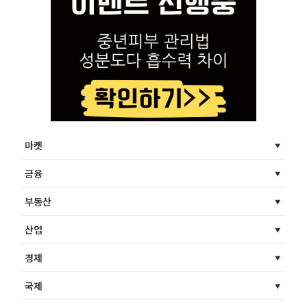
마켓
금융
부동산
산업
경제
국제