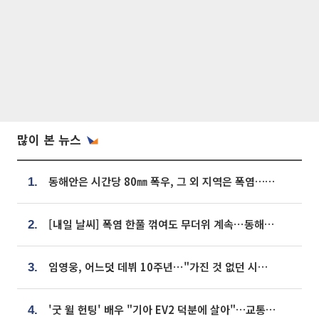
많이 본 뉴스
동해안은 시간당 80㎜ 폭우, 그 외 지역은 폭염…‘극과 극 날씨’
1.
[내일 날씨] 폭염 한풀 꺾여도 무더위 계속⋯동해안 이틀 연속 비
2.
임영웅, 어느덧 데뷔 10주년⋯"가진 것 없던 시절, 내 앞엔 20명의 팬뿐"
3.
'굿 윌 헌팅' 배우 "기아 EV2 덕분에 살아"…교통사고 후 안전성 극찬
4.