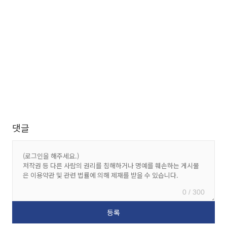
댓글
0 / 300