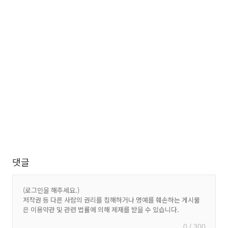
댓글
0 / 300