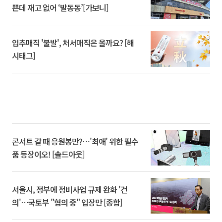
쁜데 재고 없어 ‘발동동’[가보니]
입추매직 '불발', 처서매직은 올까요? [해
시태그]
콘서트 갈 때 응원봉만?⋯'최애' 위한 필수
품 등장이오! [솔드아웃]
서울시, 정부에 정비사업 규제 완화 '건
의'⋯국토부 "협의 중" 입장만 [종합]