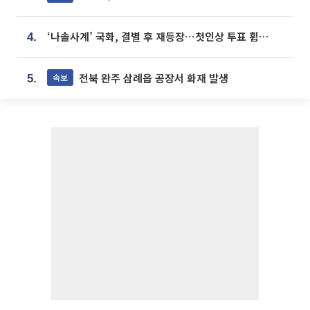
‘나솔사계’ 국화, 결별 후 재등장⋯첫인상 투표 휩쓸고 ‘인기녀’ 등극
4.
전북 완주 삼례읍 공장서 화재 발생
속보
5.