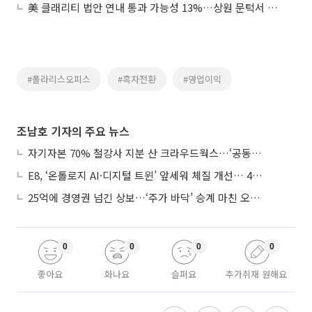
美 클래리티 법안 연내 통과 가능성 13%…상원 문턱서 제동
#폴라리스오피스
#흑자전환
#영업이익
조남호 기자의 주요 뉴스
자기자본 70% 철강사 지분 산 크라우드웍스…‘공동경영’으로 AI 시너지 낼까
E8, ‘온톨로지 AI·디지털 트윈’ 앞세워 체질 개선… 4분기 흑자전환 총력
25억에 경영권 넘긴 상보…‘주가 바닥’ 승계 마친 오너 2세, 주가 부양 나설까
0
0
0
0
좋아요
화나요
슬퍼요
추가취재 원해요