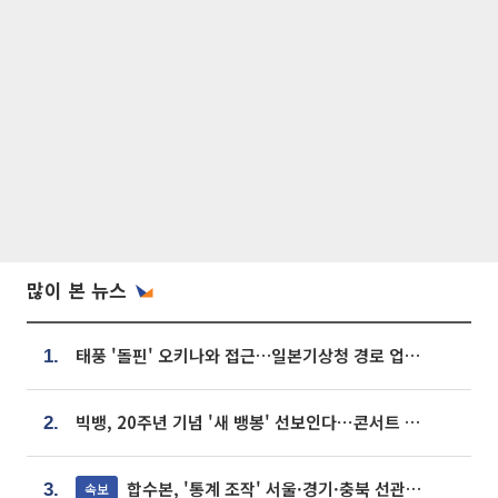
많이 본 뉴스
태풍 '돌핀' 오키나와 접근…일본기상청 경로 업데이트
1.
빅뱅, 20주년 기념 '새 뱅봉' 선보인다⋯콘서트 앞두고 팝업 개최
2.
합수본, '통계 조작' 서울·경기·충북 선관위 등 추가 압수수색
속보
3.