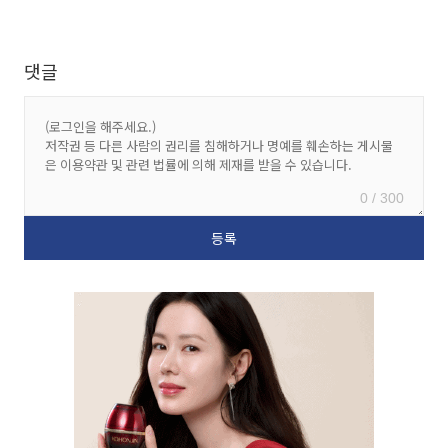
댓글
0 / 300