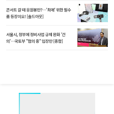
콘서트 갈 때 응원봉만?⋯'최애' 위한 필수
품 등장이오! [솔드아웃]
서울시, 정부에 정비사업 규제 완화 '건
의'⋯국토부 "협의 중" 입장만 [종합]