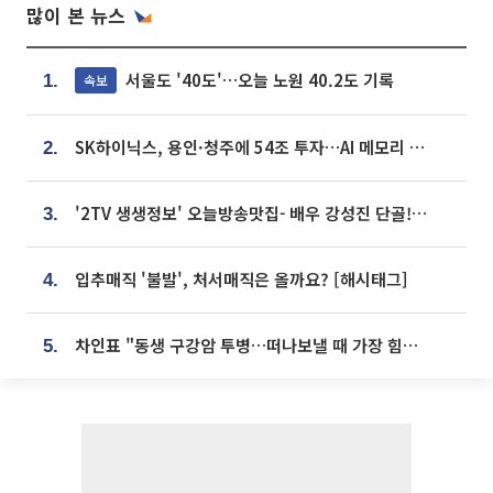
많이 본 뉴스
서울도 '40도'…오늘 노원 40.2도 기록
속보
1.
SK하이닉스, 용인·청주에 54조 투자…AI 메모리 생산기지 키운다
2.
'2TV 생생정보' 오늘방송맛집- 배우 강성진 단골! 쌀국수ㆍ푸팟퐁 커리 맛집 '블○○○'
3.
입추매직 '불발', 처서매직은 올까요? [해시태그]
4.
차인표 "동생 구강암 투병…떠나보낼 때 가장 힘들었다”
5.