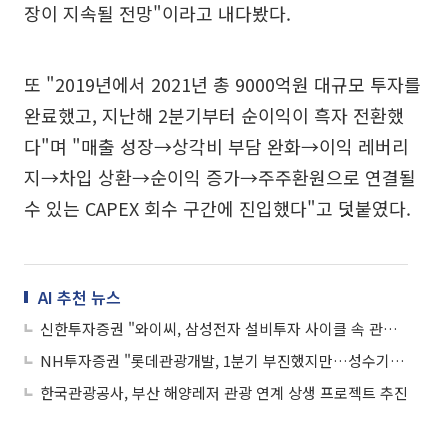
장이 지속될 전망"이라고 내다봤다.
또 "2019년에서 2021년 총 9000억원 대규모 투자를
완료했고, 지난해 2분기부터 순이익이 흑자 전환했
다"며 "매출 성장→상각비 부담 완화→이익 레버리
지→차입 상환→순이익 증가→주주환원으로 연결될
수 있는 CAPEX 회수 구간에 진입했다"고 덧붙였다.
AI 추천 뉴스
신한투자증권 "와이씨, 삼성전자 설비투자 사이클 속 관심도 높아질 것"
NH투자증권 "롯데관광개발, 1분기 부진했지만…성수기와 함께 호실적 전망"
한국관광공사, 부산 해양레저 관광 연계 상생 프로젝트 추진