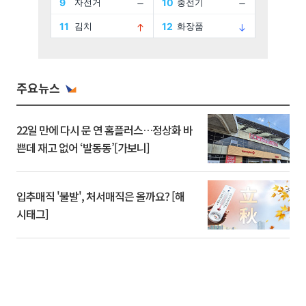
주요뉴스
22일 만에 다시 문 연 홈플러스…정상화 바
쁜데 재고 없어 ‘발동동’[가보니]
입추매직 '불발', 처서매직은 올까요? [해
시태그]