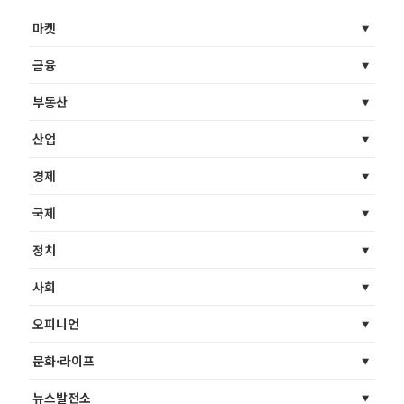
마켓
금융
부동산
산업
경제
국제
정치
사회
오피니언
문화·라이프
뉴스발전소