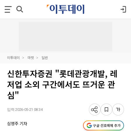
이투데이
마켓
일반
신한투자증권 "롯데관광개발, 레
저업 소외 구간에서도 뜨거운 관
심"
입력 2026-05-21 08:34
심영주 기자
구글 선호매체 추가