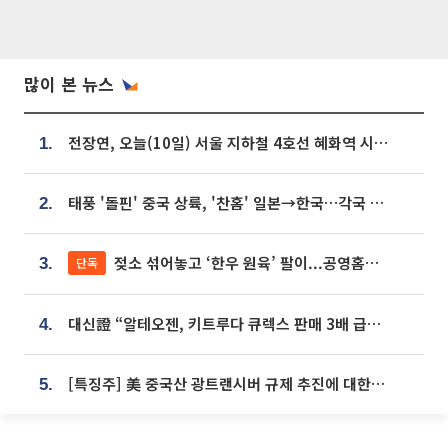
많이 본 뉴스
전장연, 오늘(10일) 서울 지하철 4호선 혜화역 시위…1호선 용산역 무정차
1.
태풍 '돌핀' 중국 상륙, '찬홈' 일본→한국…각국 기상청 예상 경로는?
2.
젖소 섞어놓고 ‘한우 원육’ 팔이...공영홈쇼핑 표기·검증 구멍
단독
3.
대신證 “알테오젠, 키트루다 큐렉스 판매 3배 급증…목표가 41만원 상향”
4.
[특징주] 美 중국산 광트랜시버 규제 추진에 대한광통신 등 광통신株 강세
5.