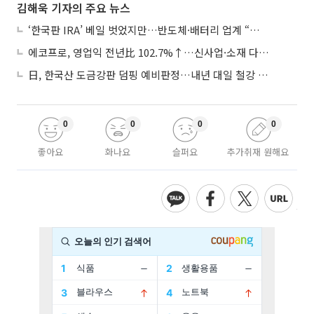
김해욱 기자의 주요 뉴스
‘한국판 IRA’ 베일 벗었지만…반도체·배터리 업계 “시행령이 관건”
에코프로, 영업익 전년比 102.7%↑…신사업·소재 다각화 박차
日, 한국산 도금강판 덤핑 예비판정…내년 대일 철강 수출 ‘빨간불’
0
0
0
0
좋아요
화나요
슬퍼요
추가취재 원해요