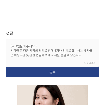
댓글
0 / 300