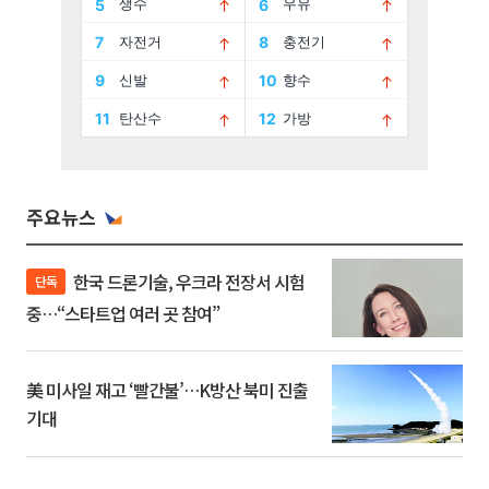
주요뉴스
한국 드론기술, 우크라 전장서 시험
단독
중…“스타트업 여러 곳 참여”
美 미사일 재고 ‘빨간불’…K방산 북미 진출
기대