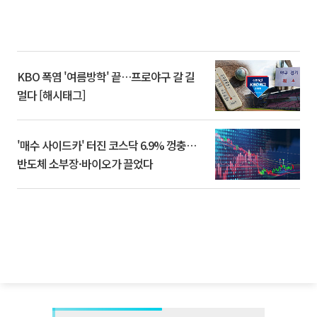
KBO 폭염 '여름방학' 끝…프로야구 갈 길
멀다 [해시태그]
'매수 사이드카' 터진 코스닥 6.9% 껑충…
반도체 소부장·바이오가 끌었다