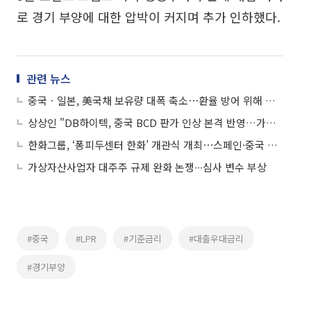
로 경기 부양에 대한 압박이 커지며 추가 인하했다.
관련 뉴스
중국ㆍ일본, 美국채 보유량 대폭 축소⋯환율 방어 위해 달러자산 매각
상상인 "DB하이텍, 중국 BCD 판가 인상 본격 반영…가격 상승 사이클 기대"
한화그룹, ‘퐁피두센터 한화’ 개관식 개최⋯스페인·중국 이어 세 번째
가상자산사업자 대주주 규제 완화 논쟁∙∙∙심사 변수 부상
#중국
#LPR
#기준금리
#대출우대금리
#경기부양