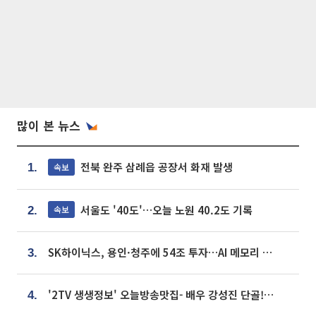
많이 본 뉴스
전북 완주 삼례읍 공장서 화재 발생
속보
1.
서울도 '40도'…오늘 노원 40.2도 기록
속보
2.
SK하이닉스, 용인·청주에 54조 투자…AI 메모리 생산기지 키운다
3.
'2TV 생생정보' 오늘방송맛집- 배우 강성진 단골! 쌀국수ㆍ푸팟퐁 커리 맛집 '블○○○'
4.