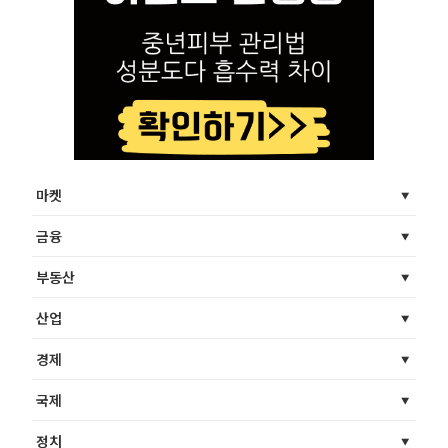
마켓
금융
부동산
산업
경제
국제
정치