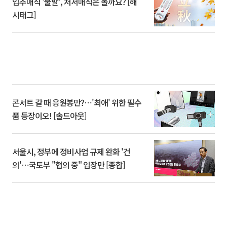
입추매직 '불발', 처서매직은 올까요? [해
시태그]
콘서트 갈 때 응원봉만?⋯'최애' 위한 필수
품 등장이오! [솔드아웃]
서울시, 정부에 정비사업 규제 완화 '건
의'⋯국토부 "협의 중" 입장만 [종합]