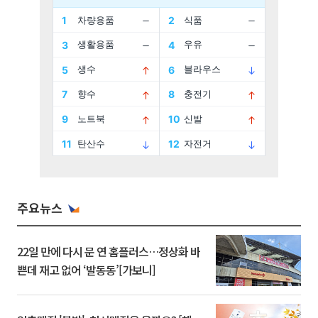
주요뉴스
22일 만에 다시 문 연 홈플러스…정상화 바
쁜데 재고 없어 ‘발동동’[가보니]