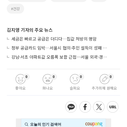
#건강
김지영 기자의 주요 뉴스
세금은 빠르고 공급은 더디다…집값 처방의 명암
정부 공급카드 임박…서울시 협의·주민 설득이 성패 가른다
강남·서초 아파트값 오름폭 보합 근접⋯서울 외곽·경기 남부 중심 매수세
0
0
0
0
좋아요
화나요
슬퍼요
추가취재 원해요