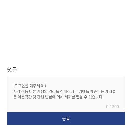
댓글
0 / 300