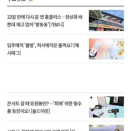
22일 만에 다시 문 연 홈플러스…정상화 바
쁜데 재고 없어 ‘발동동’[가보니]
입추매직 '불발', 처서매직은 올까요? [해
시태그]
콘서트 갈 때 응원봉만?⋯'최애' 위한 필수
품 등장이오! [솔드아웃]