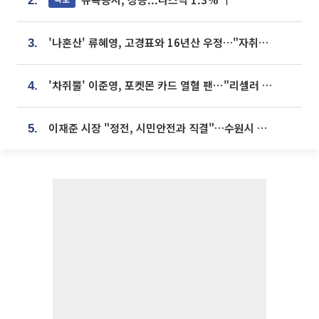
2.
'나혼산' 류혜영, 고경표와 16년산 우정…"자취방서 부모님과 마주쳐"
3.
'차쥐뿔' 이준영, 포켓몬 카드 열혈 팬⋯"리셀러 처단할 것"
4.
이재준 시장 "정전, 시민안전과 직결"…수원시 비상대응체계 가동
5.