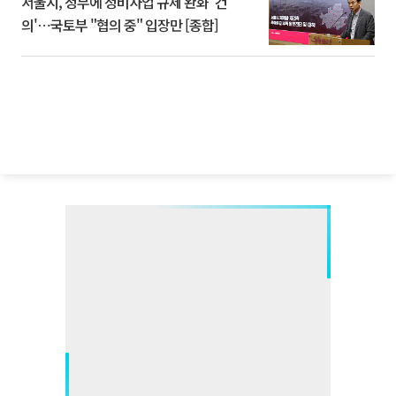
서울시, 정부에 정비사업 규제 완화 '건
의'⋯국토부 "협의 중" 입장만 [종합]