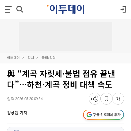
이투데이
정치
국회/정당
與 “계곡 자릿세·불법 점유 끝낸
다”…하천·계곡 정비 대책 속도
입력 2026-05-20 09:34
정상원 기자
구글 선호매체 추가