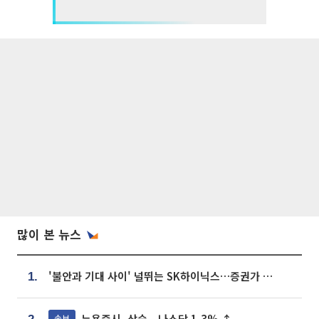
많이 본 뉴스
'불안과 기대 사이' 널뛰는 SK하이닉스…증권가 "HBM4·LTA 기반 펀터멘털 견고"
1.
뉴욕증시, 상승...나스닥 1.3% ↑
속보