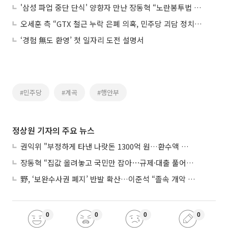
'삼성 파업 중단 단식' 양향자 만난 장동혁 “노란봉투법 통과시킨 민주당이 해결해야“
오세훈 측 “GTX 철근 누락 은폐 의혹, 민주당 괴담 정치⋯즉각 중단하라”
‘경험 無도 환영’ 첫 일자리 도전 설명서
#민주당
#계곡
#행안부
정상원 기자의 주요 뉴스
권익위 "부정하게 타낸 나랏돈 1300억 원…환수액 역대 최대"
장동혁 “집값 올려놓고 국민만 잡아⋯규제·대출 풀어야”
野, ‘보완수사권 폐지’ 반발 확산…이준석 “졸속 개악 입법”
0
0
0
0