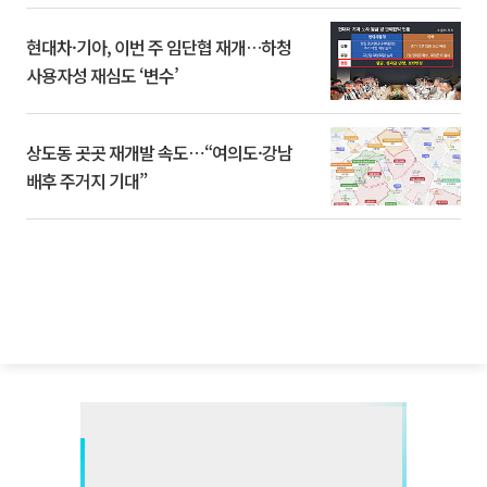
현대차·기아, 이번 주 임단협 재개…하청
사용자성 재심도 ‘변수’
상도동 곳곳 재개발 속도⋯“여의도·강남
배후 주거지 기대”