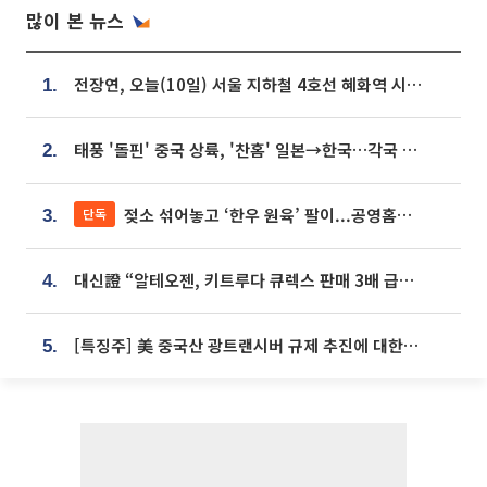
많이 본 뉴스
전장연, 오늘(10일) 서울 지하철 4호선 혜화역 시위…1호선 용산역 무정차
1.
태풍 '돌핀' 중국 상륙, '찬홈' 일본→한국…각국 기상청 예상 경로는?
2.
젖소 섞어놓고 ‘한우 원육’ 팔이...공영홈쇼핑 표기·검증 구멍
단독
3.
대신證 “알테오젠, 키트루다 큐렉스 판매 3배 급증…목표가 41만원 상향”
4.
[특징주] 美 중국산 광트랜시버 규제 추진에 대한광통신 등 광통신株 강세
5.