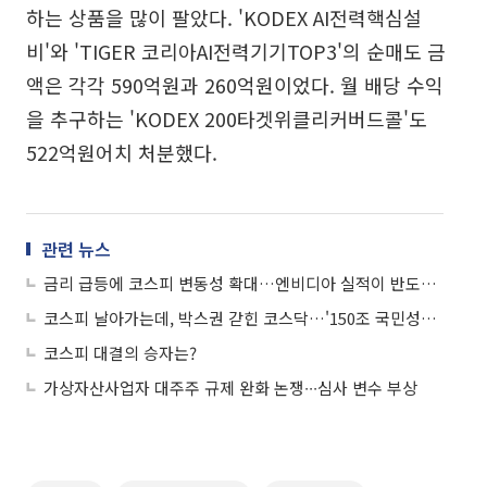
하는 상품을 많이 팔았다. 'KODEX AI전력핵심설
비'와 'TIGER 코리아AI전력기기TOP3'의 순매도 금
액은 각각 590억원과 260억원이었다. 월 배당 수익
을 추구하는 'KODEX 200타겟위클리커버드콜'도
522억원어치 처분했다.
관련 뉴스
금리 급등에 코스피 변동성 확대…엔비디아 실적이 반도체 투심 가른다
코스피 날아가는데, 박스권 갇힌 코스닥…'150조 국민성장펀드' 구원투수 될까
코스피 대결의 승자는?
가상자산사업자 대주주 규제 완화 논쟁∙∙∙심사 변수 부상