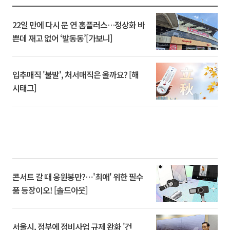
22일 만에 다시 문 연 홈플러스…정상화 바
쁜데 재고 없어 ‘발동동’[가보니]
입추매직 '불발', 처서매직은 올까요? [해
시태그]
콘서트 갈 때 응원봉만?⋯'최애' 위한 필수
품 등장이오! [솔드아웃]
서울시, 정부에 정비사업 규제 완화 '건