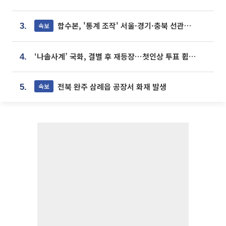
합수본, '통계 조작' 서울·경기·충북 선관위 등 추가 압수수색
속보
3.
‘나솔사계’ 국화, 결별 후 재등장⋯첫인상 투표 휩쓸고 ‘인기녀’ 등극
4.
전북 완주 삼례읍 공장서 화재 발생
속보
5.