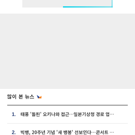
많이 본 뉴스
태풍 '돌핀' 오키나와 접근…일본기상청 경로 업데이트
1.
빅뱅, 20주년 기념 '새 뱅봉' 선보인다⋯콘서트 앞두고 팝업 개최
2.