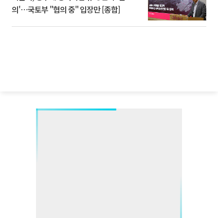
의'⋯국토부 "협의 중" 입장만 [종합]