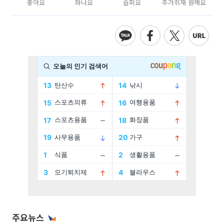
좋아요
화나요
슬퍼요
추가취재 원해요
주요뉴스