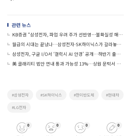
관련 뉴스
KB증권 “삼성전자, 파업 우려 주가 선반영⋯불확실성 해소시 반등 촉매”
월급의 시대는 끝났나…삼성전자·SK하이닉스가 갈라놓은 자산격차
삼성전자, 구글 I/O서 ‘갤럭시 AI 안경’ 공개…하반기 출시 예정
美 클래리티 법안 연내 통과 가능성 13%…상원 문턱서 제동
#삼성전자
#SK하이닉스
#한미반도체
#현대차
#LG전자
0
0
0
0