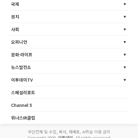
국제
정치
사회
오피니언
문화·라이프
뉴스발전소
이투데이TV
스페셜리포트
Channel 5
위너스IR클럽
무단전재 및 수집, 복사, 재배포, AI학습 이용 금지
Copyright 2006.
이투데이
. All rights reserved