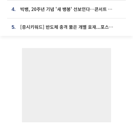
빅뱅, 20주년 기념 '새 뱅봉' 선보인다⋯콘서트 앞두고 팝업 개최
4.
[증시키워드] 반도체 충격 뚫은 개별 호재...포스코퓨처엠·에코프로·한화솔루션 '눈길'
5.