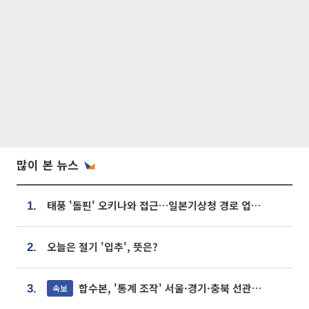
많이 본 뉴스
태풍 '돌핀' 오키나와 접근…일본기상청 경로 업데이트
1.
오늘은 절기 '입추', 뜻은?
2.
합수본, '통계 조작' 서울·경기·충북 선관위 등 추가 압수수색
속보
3.