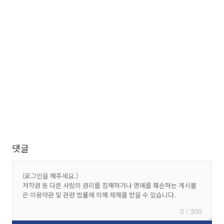
댓글
0 / 300