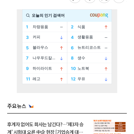
주요뉴스
후계자 없어도 회사는 남긴다?…‘제3자 승
계’ 시험대 오른 中企 현장 [기업승계 대전