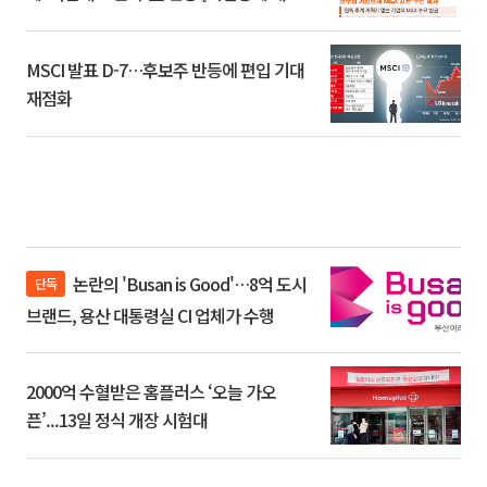
환]
MSCI 발표 D-7…후보주 반등에 편입 기대
재점화
논란의 'Busan is Good'…8억 도시
단독
브랜드, 용산 대통령실 CI 업체가 수행
2000억 수혈받은 홈플러스 ‘오늘 가오
픈’...13일 정식 개장 시험대