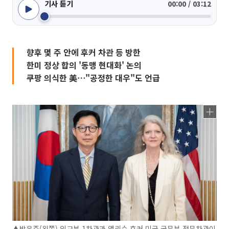
기사 듣기
00:00 / 03:12
향후 몇 주 안에 후커 차관 등 방한
한미 정상 합의 '동맹 현대화' 논의
쿠팡 의식한 美⋯"공정한 대우"도 언급
▲박윤주(왼쪽) 외교부 1차관과 앨리슨 후커 미국 국무부 정무차관이