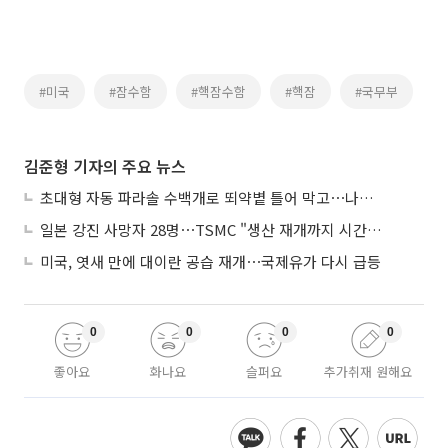
#미국
#잠수함
#핵잠수함
#핵잠
#국무부
김준형 기자의 주요 뉴스
초대형 자동 파라솔 수백개로 뙤약볕 틀어 막고⋯나라별 폭염 생존법
일본 강진 사망자 28명⋯TSMC "생산 재개까지 시간 필요해"
미국, 엿새 만에 대이란 공습 재개⋯국제유가 다시 급등
0
0
0
0
좋아요
화나요
슬퍼요
추가취재 원해요