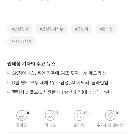
#삼성전자
#삼성전자지부
#중노위
#총파업
#성과급체계
권태성 기자의 주요 뉴스
SK하이닉스, 용인·청주에 54조 투자…AI 메모리 생산기지 키운다
D램·낸드 모두 세계 1위…삼성, AI 메모리 '풀라인업'으로 승부
갤럭시 Z 폴드8, 사전판매 144만대 '역대 최대'…7년만에 갤노트10 기록 넘어
0
0
0
0
좋아요
화나요
슬퍼요
추가취재 원해요