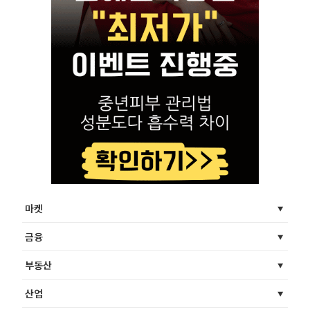
마켓
금융
부동산
산업