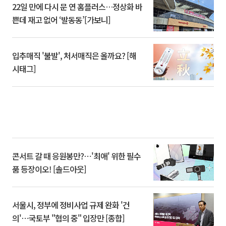
22일 만에 다시 문 연 홈플러스…정상화 바
쁜데 재고 없어 ‘발동동’[가보니]
입추매직 '불발', 처서매직은 올까요? [해
시태그]
콘서트 갈 때 응원봉만?⋯'최애' 위한 필수
품 등장이오! [솔드아웃]
서울시, 정부에 정비사업 규제 완화 '건
의'⋯국토부 "협의 중" 입장만 [종합]