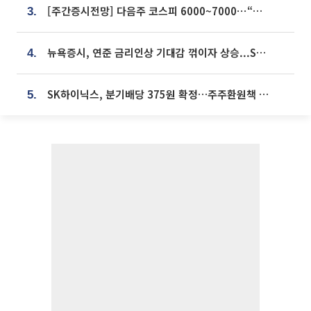
[주간증시전망] 다음주 코스피 6000~7000⋯“外人 수급은 정책이 변수”
3.
뉴욕증시, 연준 금리인상 기대감 꺾이자 상승...S&P500 사상 최고치 [종합]
4.
SK하이닉스, 분기배당 375원 확정…주주환원책 9월로 앞당겨 발표
5.