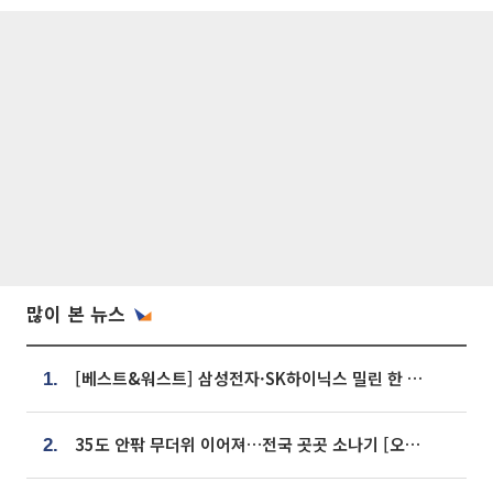
많이 본 뉴스
[베스트&워스트] 삼성전자·SK하이닉스 밀린 한 주…상상인증권은 85% 급등
1.
35도 안팎 무더위 이어져…전국 곳곳 소나기 [오늘 날씨]
2.