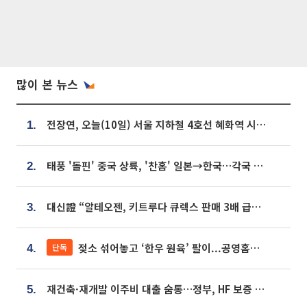
많이 본 뉴스
전장연, 오늘(10일) 서울 지하철 4호선 혜화역 시위…1호선 용산역 무정차
1.
태풍 '돌핀' 중국 상륙, '찬홈' 일본→한국…각국 기상청 예상 경로는?
2.
대신證 “알테오젠, 키트루다 큐렉스 판매 3배 급증…목표가 41만원 상향”
3.
젖소 섞어놓고 ‘한우 원육’ 팔이...공영홈쇼핑 표기·검증 구멍
단독
4.
재건축·재개발 이주비 대출 숨통…정부, HF 보증 신설 추진
5.