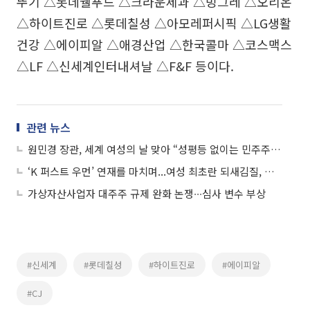
뚜기 △롯데웰푸드 △크라운제과 △빙그레 △오리온
△하이트진로 △롯데칠성 △아모레퍼시픽 △LG생활
건강 △에이피알 △애경산업 △한국콜마 △코스맥스
△LF △신세계인터내셔날 △F&F 등이다.
관련 뉴스
원민경 장관, 세계 여성의 날 맞아 “성평등 없이는 민주주의 발전도 없다”
‘K 퍼스트 우먼’ 연재를 마치며...여성 최초란 되새김질, 그들은 사실 원치 않았다
가상자산사업자 대주주 규제 완화 논쟁∙∙∙심사 변수 부상
#신세계
#롯데칠성
#하이트진로
#에이피알
#CJ