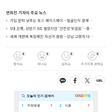
연희진 기자의 주요 뉴스
가입 문턱 낮추는 토스 페이스페이⋯얼굴인식 결제 확산 속도낸다
5대 은행, 상반기 9조 벌었지만 ‘건전성 뒷걸음’⋯중기대출 문턱 높아지나
세제 개편에 복잡해진 자산가 셈법⋯강남 고령자·다주택자 ‘자산재편 고심’
0
0
0
0
좋아요
화나요
슬퍼요
추가취재 원해요