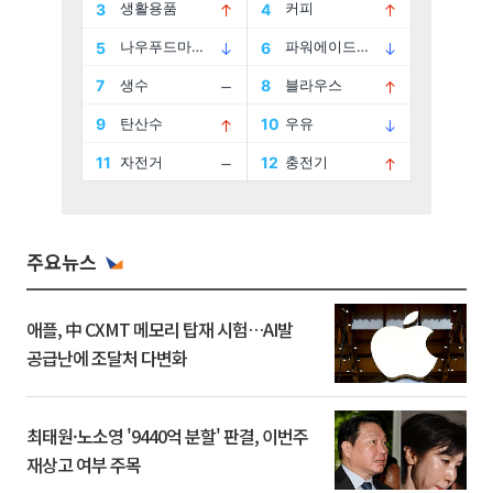
주요뉴스
애플, 中 CXMT 메모리 탑재 시험…AI발
공급난에 조달처 다변화
최태원·노소영 '9440억 분할' 판결, 이번주
재상고 여부 주목