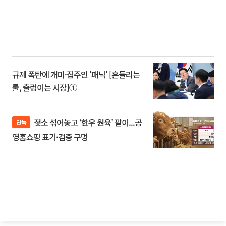
규제 폭탄에 개미·집주인 '패닉' [흔들리는
룰, 출렁이는 시장]①
젖소 섞어놓고 ‘한우 원육’ 팔이...공
단독
영홈쇼핑 표기·검증 구멍