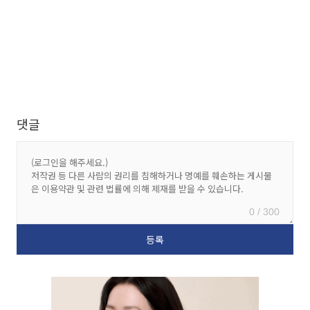
댓글
0 / 300