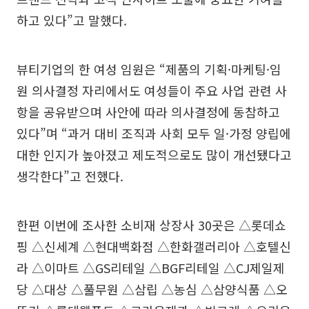
하고 있다”고 말했다.
뷰티기업의 한 여성 임원은 “제품의 기획·마케팅·임
원 의사결정 자리에서도 여성들이 주요 사업 관련 사
항을 공유받으며 사안에 따라 의사결정에 동참하고
있다”며 “과거 대비 조직과 사회 모두 일·가정 양립에
대한 인지가 높아졌고 제도적으로도 많이 개선됐다고
생각한다”고 전했다.
한편 이번에 조사한 소비재 상장사 30곳은 △롯데쇼
핑 △신세계 △현대백화점 △한화갤러리아 △호텔신
라 △이마트 △GS리테일 △BGF리테일 △CJ제일제
당 △대상 △풀무원 △삼립 △농심 △삼양식품 △오