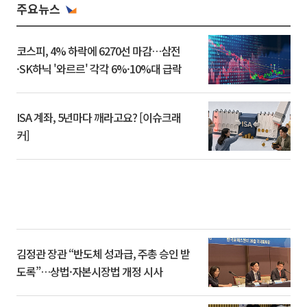
주요뉴스
코스피, 4% 하락에 6270선 마감…삼전
·SK하닉 '와르르' 각각 6%·10%대 급락
ISA 계좌, 5년마다 깨라고요? [이슈크래
커]
김정관 장관 “반도체 성과급, 주총 승인 받
도록”…상법·자본시장법 개정 시사