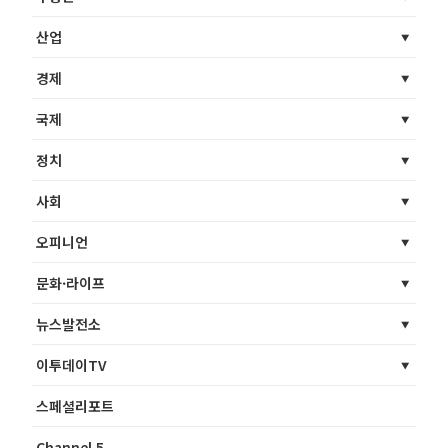
산업
경제
국제
정치
사회
오피니언
문화·라이프
뉴스발전소
이투데이TV
스페셜리포트
Channel 5