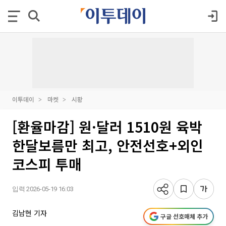
이투데이
마켓
시황
[환율마감] 원·달러 1510원 육박
한달보름만 최고, 안전선호+외인
코스피 투매
입력 2026-05-19 16:03
김남현 기자
구글 선호매체 추가