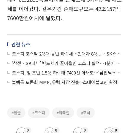
세를 이어갔다. 같은기간 순매도규모는 42조157억
7600만원어치에 달했다.
관련 뉴스
코스피·코스닥 2%대 동반 하락세⋯현대차 8%↓ㆍSK스퀘어 6%↓
‘삼전ㆍSK하닉’ 반도체가 끌어올린 코스피 실적…1분기 연결 영업익 176% 급증
코스피, 장 초반 1.5% 하락해 7400선 아래로⋯‘삼전닉스’ 약세
블랙록 토큰화 MMF, 유럽 시장 진출∙∙∙스테이블코인 확장
#환율
#코스피
#외국인
#주식
0
0
0
0