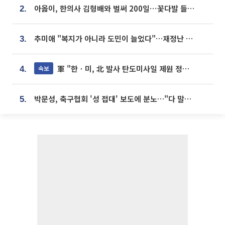
아옳이, 한의사 김형배와 벌써 200일⋯꽃다발 들고 "프러포즈 아냐"
2.
추미애 "복지가 아니라 도민이 늘었다"…재정난 책임론 정면돌파
3.
軍 "한ㆍ미, 北 발사 탄도미사일 제원 정밀분석 중"
속보
4.
박문성, 축구협회 '성 접대' 보도에 분노…"다 말아먹으려고 작정했나"
5.