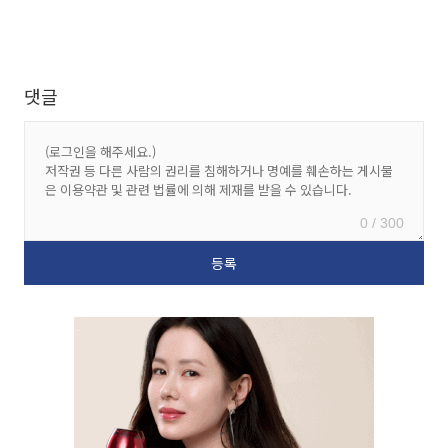
댓글
0 / 300