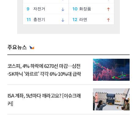
주요뉴스
코스피, 4% 하락에 6270선 마감…삼전
·SK하닉 '와르르' 각각 6%·10%대 급락
ISA 계좌, 5년마다 깨라고요? [이슈크래
커]