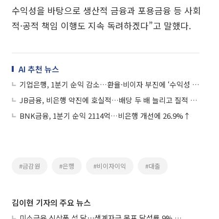
수익성을 바탕으로 생산적 금융과 포용금융 등 사회
적·공적 책임 이행도 지속 독려하겠다”고 말했다.
AI 추천 뉴스
기업은행, 1분기 순익 감소…환율·비이자 부진에 ‘수익성 후퇴’
JB금융, 비은행 약진에 호실적…배당 두 배 늘리고 질적 성장 ‘드라이브’
BNK금융, 1분기 순익 2114억…비은행 개선에 26.9%↑
#금감원
#은행
#비이자이익
#대출
김이현 기자의 주요 뉴스
미소금융 신상품 석 달⋯생계자금 목표 달성률 9% 그쳐