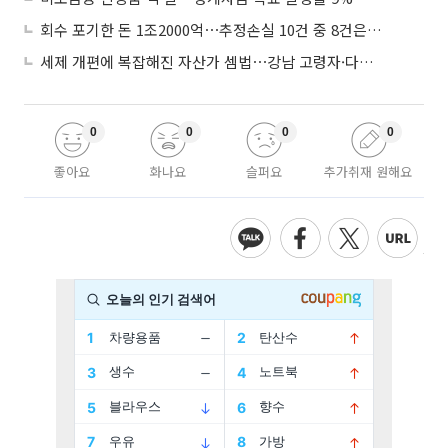
회수 포기한 돈 1조2000억⋯추정손실 10건 중 8건은 기업대출
세제 개편에 복잡해진 자산가 셈법⋯강남 고령자·다주택자 ‘자산재편 고심’
0
0
0
0
좋아요
화나요
슬퍼요
추가취재 원해요