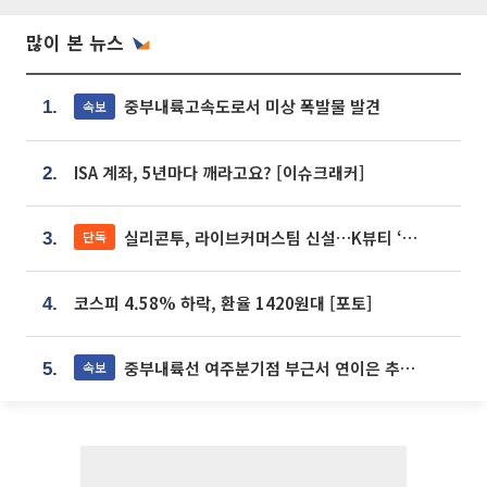
많이 본 뉴스
중부내륙고속도로서 미상 폭발물 발견
속보
1.
ISA 계좌, 5년마다 깨라고요? [이슈크래커]
2.
실리콘투, 라이브커머스팀 신설…K뷰티 ‘글로벌 판매망’ 확대[K뷰티 라방戰]
단독
3.
코스피 4.58% 하락, 환율 1420원대 [포토]
4.
중부내륙선 여주분기점 부근서 연이은 추돌사고 발생
속보
5.