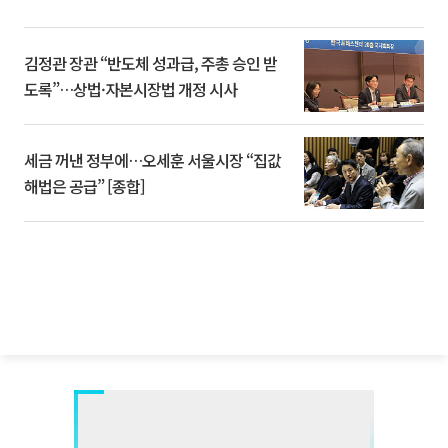
김정관 장관 “반도체 성과급, 주총 승인 받
도록”…상법·자본시장법 개정 시사
세금 꺼낸 정부에…오세훈 서울시장 “집값
해법은 공급” [종합]