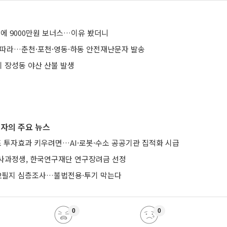
명에 9000만원 보너스…이유 봤더니
잇따라…춘천·포천·영동·하동 안전재난문자 발송
 장성동 야산 산불 발생
자의 주요 뉴스
조 투자효과 키우려면…AI·로봇·수소 공공기관 집적화 시급
사과정생, 한국연구재단 연구장려금 선정
582필지 심층조사…불법전용·투기 막는다
0
0