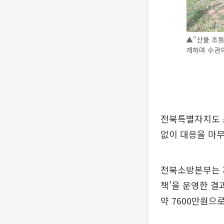
▲"산불 초동
개하며 수관
전북특별자치도 
없이 대응을 마
전북소방본부는 지난
책’을 운영한 결
약 7600만원으