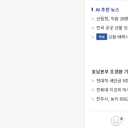
AI 추천 뉴스
산림청, 직원 28
전국 곳곳 산불 
강원 태백시
속보
호남본부 조경환 기
현대차 새만금 9
전북대 이건희 박
전주시, 농지 8
0