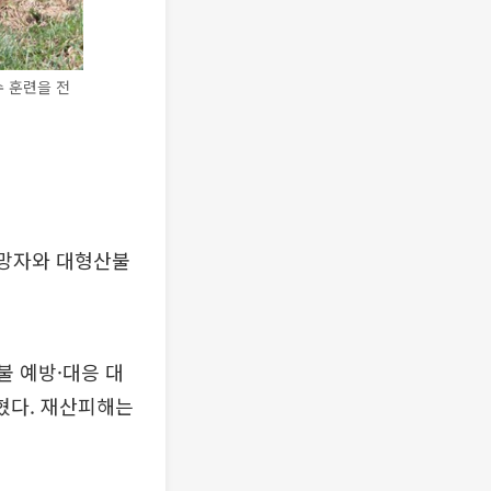
 훈련을 전
사망자와 대형산불
산불 예방·대응 대
혔다. 재산피해는