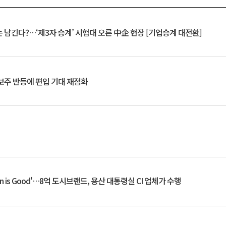
 남긴다?…‘제3자 승계’ 시험대 오른 中企 현장 [기업승계 대전환]
후보주 반등에 편입 기대 재점화
an is Good'…8억 도시브랜드, 용산 대통령실 CI 업체가 수행