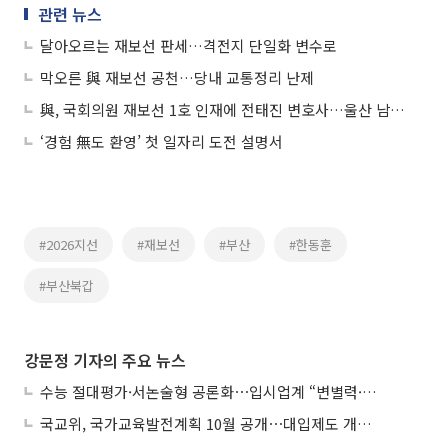
관련 뉴스
달아오르는 재보선 판세…격전지 단일화 변수로
막오른 與 재보선 공천…당내 교통정리 난제
與, 국회의원 재보선 1호 인재에 전태진 변호사…울산 남갑 출마
‘경험 無도 환영’ 첫 일자리 도전 설명서
#2026지선
#재보선
#부산
#한동훈
#부산북갑
강문정 기자의 주요 뉴스
수능 절대평가·서논술형 공론화⋯입시업계 “변별력·사교육 대책 먼저”
국교위, 국가교육발전계획 10월 공개⋯대입제도 개편 공론화 추진