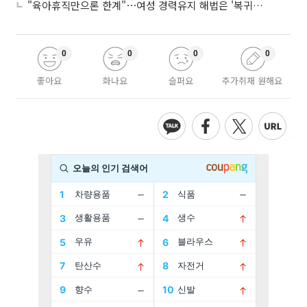
"육아휴직만으론 한계"⋯여성 경력유지 해법은 '복귀 후 유연근무’
0
0
0
0
좋아요
화나요
슬퍼요
추가취재 원해요