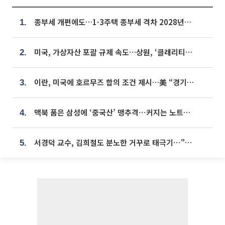
종부세 개편에도…1·3주택 종부세 격차 2028년부터 확대
1.
미국, 가상자산 포괄 규제 속도…상원, ‘클래리티법’ 9월 절차투표 추진
2.
이란, 미국에 호르무즈 합의 조건 제시…美 “경기 아직 안 끝나” [종합]
3.
맥북 품은 삼성에 ‘중국산’ 맹추격⋯커지는 노트북 OLED 시장
4.
서경덕 교수, 김희철도 분노한 거꾸로 태극기⋯"엉터리는 아냐, 아쉬울 뿐"
5.