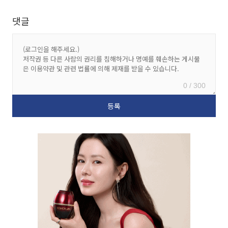
댓글
0 / 300