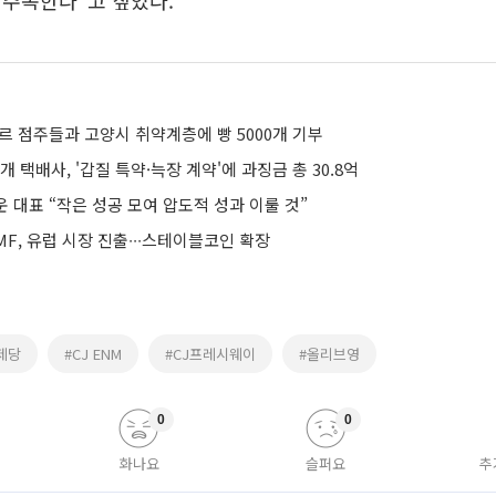
 주목한다"고 짚었다.
르 점주들과 고양시 취약계층에 빵 5000개 기부
5개 택배사, '갑질 특약·늑장 계약'에 과징금 총 30.8억
 대표 “작은 성공 모여 압도적 성과 이룰 것”
F, 유럽 시장 진출∙∙∙스테이블코인 확장
제당
#CJ ENM
#CJ프레시웨이
#올리브영
0
0
화나요
슬퍼요
추