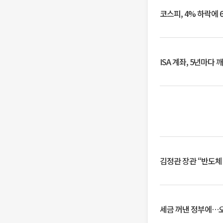
코스피, 4% 하락에 
ISA 계좌, 5년마다
김정관 장관 “반도체
세금 꺼낸 정부에…오