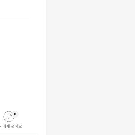
0
가취재 원해요