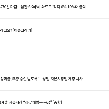
6270선 마감…삼전·SK하닉 '와르르' 각각 6%·10%대 급락
 깨라고요? [이슈크래커]
 성과급, 주총 승인 받도록”…상법·자본시장법 개정 시사
세훈 서울시장 “집값 해법은 공급” [종합]