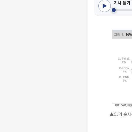
기사 듣기
▲CJ의 순자