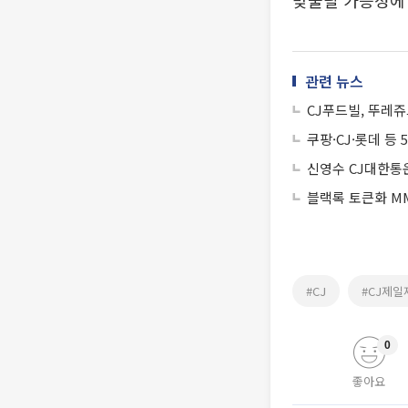
맞물릴 가능성에
관련 뉴스
CJ푸드빌, 뚜레쥬
쿠팡·CJ·롯데 등 
신영수 CJ대한통운
블랙록 토큰화 MM
#CJ
#CJ제일
0
좋아요