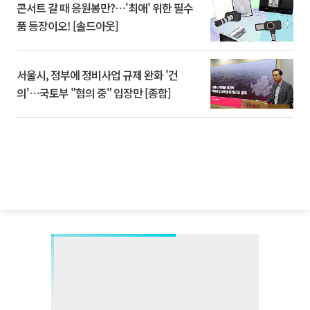
콘서트 갈 때 응원봉만?⋯'최애' 위한 필수
품 등장이오! [솔드아웃]
서울시, 정부에 정비사업 규제 완화 '건
의'⋯국토부 "협의 중" 입장만 [종합]