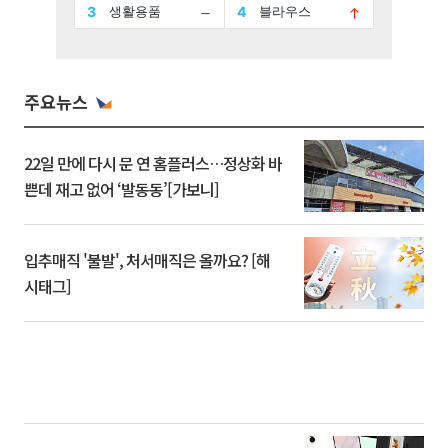
주요뉴스
22일 만에 다시 문 연 홈플러스…정상화 바
쁜데 재고 없어 ‘발동동’[가보니]
입추매직 '불발', 처서매직은 올까요? [해
시태그]