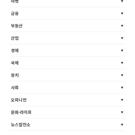
마켓
금융
부동산
산업
경제
국제
정치
사회
오피니언
문화·라이프
뉴스발전소