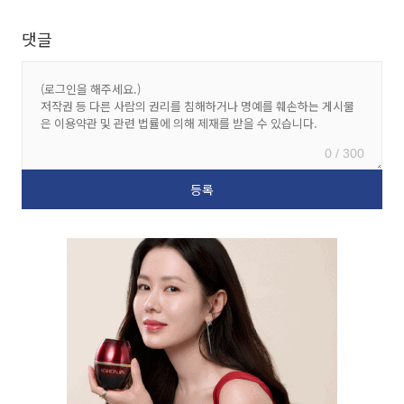
댓글
0 / 300