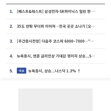
[베스트&워스트] 삼성전자·SK하이닉스 밀린 한 주…상상인증권은 85% 급등
1.
35도 안팎 무더위 이어져…전국 곳곳 소나기 [오늘 날씨]
2.
[주간증시전망] 다음주 코스피 6000~7000⋯“外人 수급은 정책이 변수”
3.
뉴욕증시, 연준 금리인상 기대감 꺾이자 상승...S&P500 사상 최고치 [종합]
4.
뉴욕증시, 상승...나스닥 1.3% ↑
속보
5.