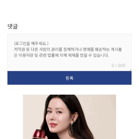
댓글
0 / 300