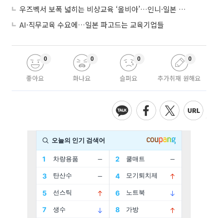
우즈벡서 보폭 넓히는 비상교육 ‘올비아’…인니·일본 진출 타진
AI·직무교육 수요에…일본 파고드는 교육기업들
0
0
0
0
좋아요
화나요
슬퍼요
추가취재 원해요