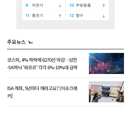
주요뉴스
코스피, 4% 하락에 6270선 마감…삼전
·SK하닉 '와르르' 각각 6%·10%대 급락
ISA 계좌, 5년마다 깨라고요? [이슈크래
커]