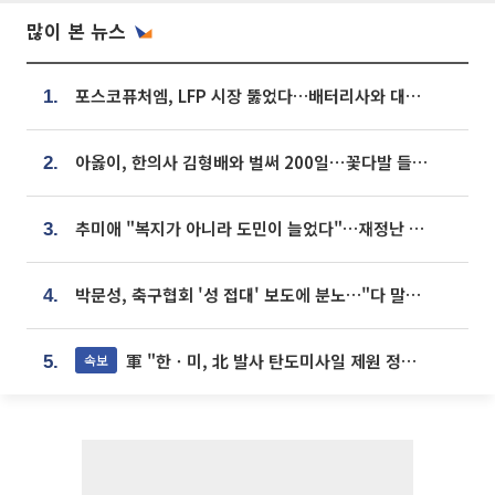
많이 본 뉴스
포스코퓨처엠, LFP 시장 뚫었다…배터리사와 대규모 장기 공급 합의
1.
아옳이, 한의사 김형배와 벌써 200일⋯꽃다발 들고 "프러포즈 아냐"
2.
추미애 "복지가 아니라 도민이 늘었다"…재정난 책임론 정면돌파
3.
박문성, 축구협회 '성 접대' 보도에 분노…"다 말아먹으려고 작정했나"
4.
軍 "한ㆍ미, 北 발사 탄도미사일 제원 정밀분석 중"
속보
5.