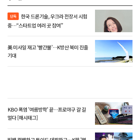
한국 드론기술, 우크라 전장서 시험
단독
중…“스타트업 여러 곳 참여”
美 미사일 재고 ‘빨간불’…K방산 북미 진출
기대
KBO 폭염 '여름방학' 끝…프로야구 갈 길
멀다 [해시태그]
빅뱅 컴백하고 튜이드 데뷔하고⋯K팝 '몇