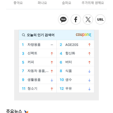
좋아요
화나요
슬퍼요
추가취재 원해요
주요뉴스