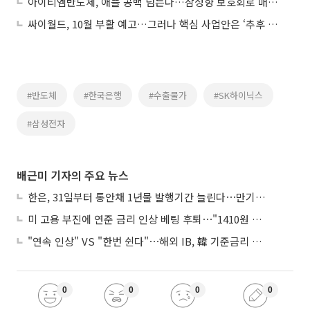
아이티엠반도체, 애플 공백 넘는다…삼성향 보호회로 매출 68% 급증
싸이월드, 10월 부활 예고…그러나 핵심 사업안은 ‘추후 공개’
#반도체
#한국은행
#수출물가
#SK하이닉스
#삼성전자
배근미 기자의 주요 뉴스
한은, 31일부터 통안채 1년물 발행기간 늘린다⋯만기별 지표종목도 도입
미 고용 부진에 연준 금리 인상 베팅 후퇴⋯"1410원 밑돌 듯"
"연속 인상" VS "한번 쉰다"⋯해외 IB, 韓 기준금리 두고 '견해 차' 팽팽
0
0
0
0