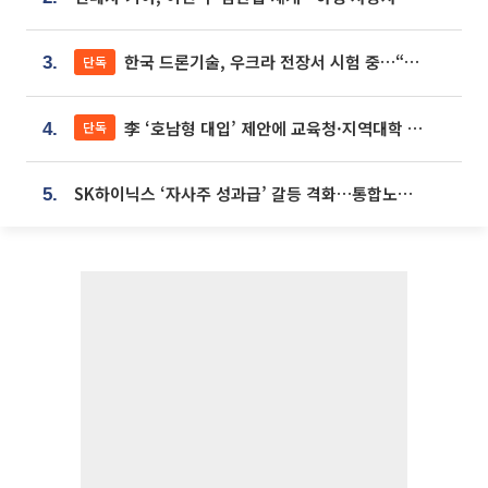
한국 드론기술, 우크라 전장서 시험 중…“스타트업 여러 곳 참여”
단독
3.
李 ‘호남형 대입’ 제안에 교육청·지역대학 서·논술형 입시 연계 '착수'
단독
4.
SK하이닉스 ‘자사주 성과급’ 갈등 격화…통합노조 출범 움직임
5.