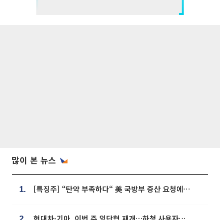
많이 본 뉴스
[특징주] “탄약 부족하다“ 美 국방부 증산 요청에⋯국내 방산주 급등세
1.
현대차·기아, 이번 주 임단협 재개…하청 사용자성 재심도 ‘변수’
2.