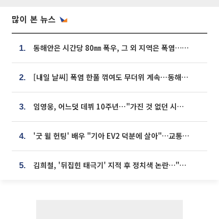
많이 본 뉴스
동해안은 시간당 80㎜ 폭우, 그 외 지역은 폭염…‘극과 극 날씨’
1.
[내일 날씨] 폭염 한풀 꺾여도 무더위 계속⋯동해안 이틀 연속 비
2.
임영웅, 어느덧 데뷔 10주년⋯"가진 것 없던 시절, 내 앞엔 20명의 팬뿐"
3.
'굿 윌 헌팅' 배우 "기아 EV2 덕분에 살아"…교통사고 후 안전성 극찬
4.
김희철, '뒤집힌 태극기' 지적 후 정치색 논란…"좌우 떠나 우리나라 국기"
5.