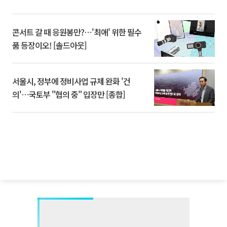
콘서트 갈 때 응원봉만?⋯'최애' 위한 필수
품 등장이오! [솔드아웃]
서울시, 정부에 정비사업 규제 완화 '건
의'⋯국토부 "협의 중" 입장만 [종합]