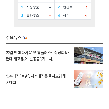
주요뉴스
22일 만에 다시 문 연 홈플러스…정상화 바
쁜데 재고 없어 ‘발동동’[가보니]
입추매직 '불발', 처서매직은 올까요? [해
시태그]