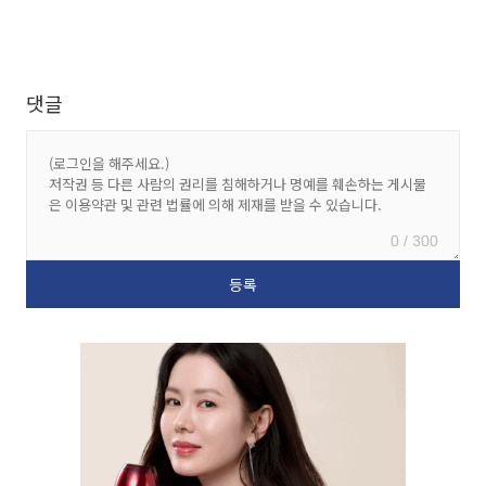
댓글
0 / 300