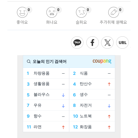
0
0
0
0
좋아요
화나요
슬퍼요
추가취재 원해요