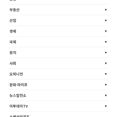
부동산
산업
경제
국제
정치
사회
오피니언
문화·라이프
뉴스발전소
이투데이TV
스페셜리포트