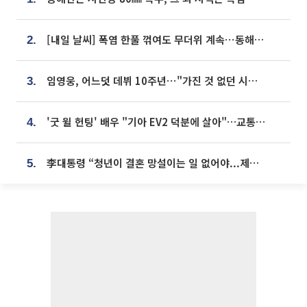
[내일 날씨] 폭염 한풀 꺾여도 무더위 계속⋯동해안 이틀 연속 비
2.
임영웅, 어느덧 데뷔 10주년⋯"가진 것 없던 시절, 내 앞엔 20명의 팬뿐"
3.
'굿 윌 헌팅' 배우 "기아 EV2 덕분에 살아"…교통사고 후 안전성 극찬
4.
李대통령 “청년이 결혼 망설이는 일 없어야...제도상 불이익 조사”
5.