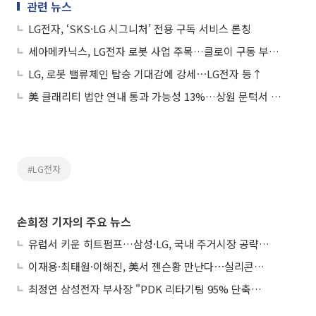
관련 뉴스
LG전자, ‘SKS·LG 시그니처’ 전용 구독 서비스 론칭
세아메카닉스, LG전자 로봇 사업 주목…클로이 구동 부품 공급 이력 부각에 상승세
LG, 로봇 밸류체인 탑승 기대감에 강세⋯LG전자 등↑
美 클래리티 법안 연내 통과 가능성 13%…상원 문턱서 제동
#LG전자
손희정 기자의 주요 뉴스
유럽서 키운 히트펌프…삼성·LG, 국내 주거시장 공략 ‘속도’
이재용·최태원·이해진, 美서 젠슨황 만난다⋯실리콘밸리 집결하는 AI리더
최정연 삼성전자 부사장 "PDK 리타기팅 95% 단축…에이전트 AI 시범 활용"