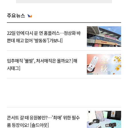
주요뉴스
22일 만에 다시 문 연 홈플러스…정상화 바
쁜데 재고 없어 ‘발동동’[가보니]
입추매직 '불발', 처서매직은 올까요? [해
시태그]
콘서트 갈 때 응원봉만?⋯'최애' 위한 필수
품 등장이오! [솔드아웃]