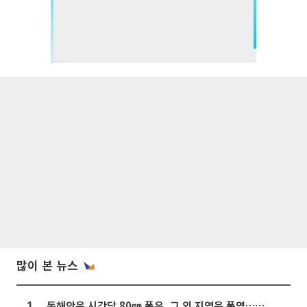
많이 본 뉴스
동해안은 시간당 80㎜ 폭우, 그 외 지역은 폭염…‘극과 극 날씨’
1.