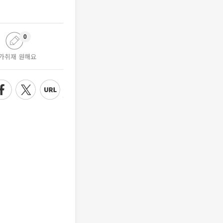
0
가취재 원해요