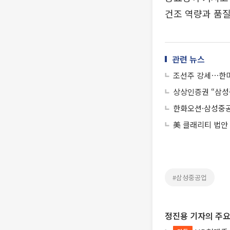
건조 역량과 품질
관련 뉴스
조선주 강세⋯한미
상상인증권 “삼성
한화오션·삼성중공
美 클래리티 법안
#삼성중공업
정진용 기자의 주요