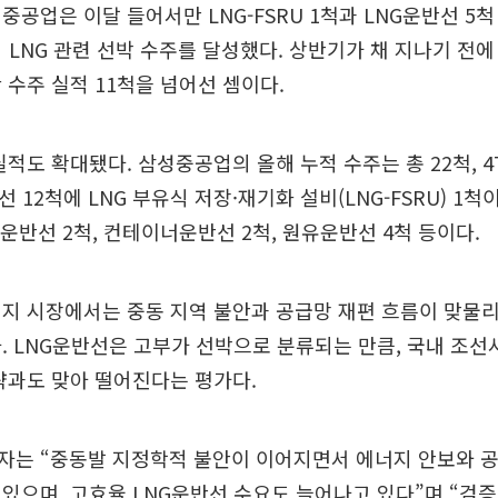
공업은 이달 들어서만 LNG-FSRU 1척과 LNG운반선 5척 등
의 LNG 관련 선박 수주를 달성했다. 상반기가 채 지나기 전에
 수주 실적 11척을 넘어선 셈이다.
실적도 확대됐다. 삼성중공업의 올해 누적 수주는 총 22척, 
 12척에 LNG 부유식 저장·재기화 설비(LNG-FSRU) 1척
스운반선 2척, 컨테이너운반선 2척, 원유운반선 4척 등이다.
지 시장에서는 중동 지역 불안과 공급망 재편 흐름이 맞물리며
. LNG운반선은 고부가 선박으로 분류되는 만큼, 국내 조선
략과도 맞아 떨어진다는 평가다.
자는 “중동발 지정학적 불안이 이어지면서 에너지 안보와 
있으며, 고효율 LNG운반선 수요도 늘어나고 있다”며 “검증