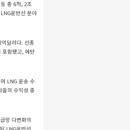
 총 6척, 2조
 LNG운반선 분야
47억달러다. 선종
이 포함됐고, 에탄
 LNG 운송 수
사들의 수익성 중
공급망 다변화의
된 LNG운반선