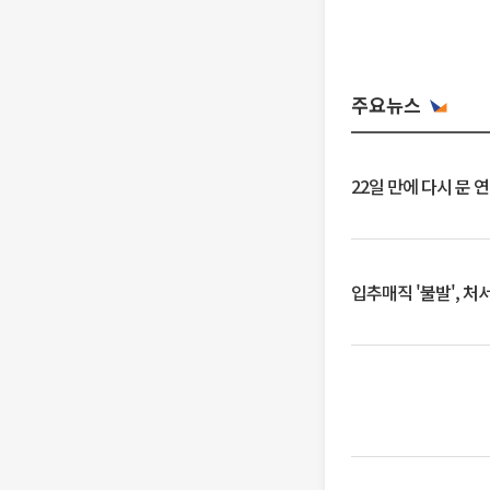
주요뉴스
22일 만에 다시 문 
입추매직 '불발', 처