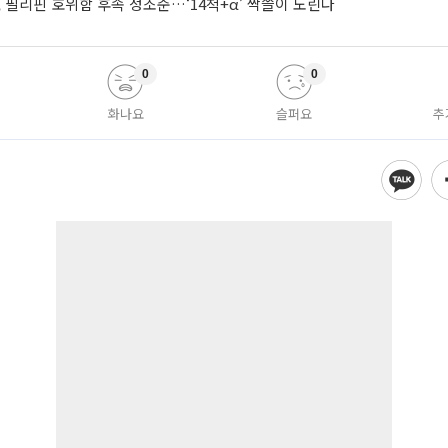
 필리핀 호위함 후속 정조준…‘14척+α’ 싹쓸이 노린다
0
0
화나요
슬퍼요
추