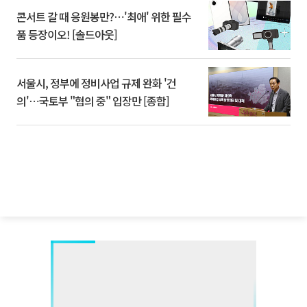
콘서트 갈 때 응원봉만?⋯'최애' 위한 필수
품 등장이오! [솔드아웃]
서울시, 정부에 정비사업 규제 완화 '건
의'⋯국토부 "협의 중" 입장만 [종합]