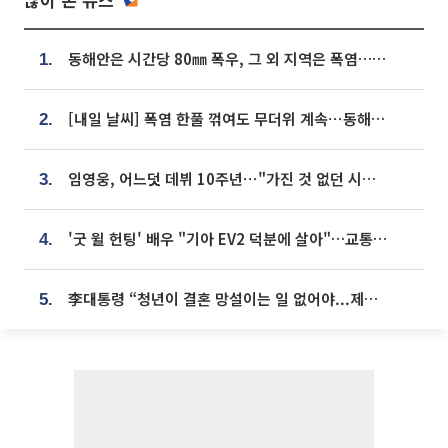
동해안은 시간당 80㎜ 폭우, 그 외 지역은 폭염…‘극과 극 날씨’
1.
[내일 날씨] 폭염 한풀 꺾여도 무더위 계속⋯동해안 이틀 연속 비
2.
임영웅, 어느덧 데뷔 10주년⋯"가진 것 없던 시절, 내 앞엔 20명의 팬뿐"
3.
'굿 윌 헌팅' 배우 "기아 EV2 덕분에 살아"…교통사고 후 안전성 극찬
4.
李대통령 “청년이 결혼 망설이는 일 없어야...제도상 불이익 조사”
5.