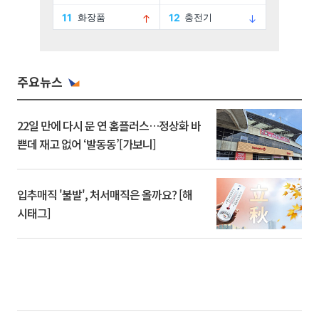
주요뉴스
22일 만에 다시 문 연 홈플러스…정상화 바
쁜데 재고 없어 ‘발동동’[가보니]
입추매직 '불발', 처서매직은 올까요? [해
시태그]