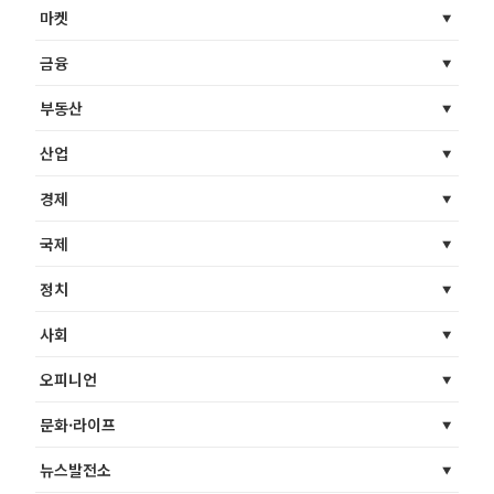
마켓
금융
부동산
산업
경제
국제
정치
사회
오피니언
문화·라이프
뉴스발전소