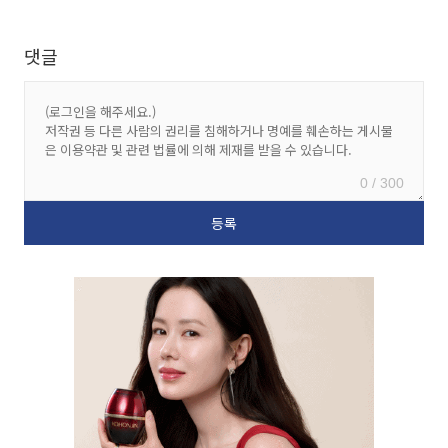
댓글
0 / 300