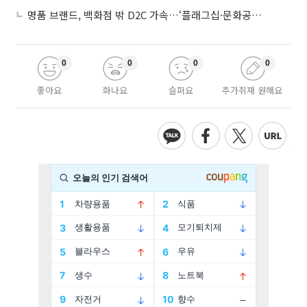
명품 브랜드, 백화점 밖 D2C 가속…‘플래그십·문화공간’ 전략 눈길
0
0
0
0
좋아요
화나요
슬퍼요
추가취재 원해요