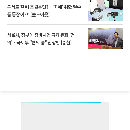
콘서트 갈 때 응원봉만?⋯'최애' 위한 필수
품 등장이오! [솔드아웃]
서울시, 정부에 정비사업 규제 완화 '건
의'⋯국토부 "협의 중" 입장만 [종합]