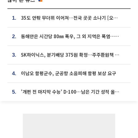
35도 안팎 무더위 이어져…전국 곳곳 소나기 [오늘 날씨]
1.
동해안은 시간당 80㎜ 폭우, 그 외 지역은 폭염…‘극과 극 날씨’
2.
SK하이닉스, 분기배당 375원 확정…주주환원책 9월로 앞당겨 발표
3.
이남오 함평군수, 군공항 소음피해 함평 보상 요구
4.
'개편 전 마지막 수능' D-100⋯남은 기간 성적 올릴 전략은
5.