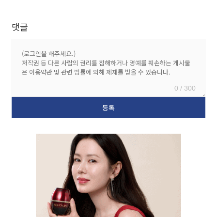
댓글
0 / 300