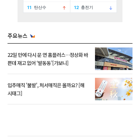
주요뉴스
22일 만에 다시 문 연 홈플러스…정상화 바
쁜데 재고 없어 ‘발동동’[가보니]
입추매직 '불발', 처서매직은 올까요? [해
시태그]