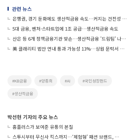
관련 뉴스
은행권, 경기 둔화에도 생산적금융 속도…커지는 건전성 딜레마
5대 금융, 벤처·스타트업에 1조 공급…생산적금융 속도
산은 등 6개 정책금융기관 맞손…생산적금융 '드림팀' 나섰다
美 클래리티 법안 연내 통과 가능성 13%…상원 문턱서 제동
#KB금융
#양종희
#AI
#국민성장펀드
#생산적금융
박선현 기자의 주요 뉴스
홈플러스가 보여준 유통의 본질
스투시부터 무신사 킥스까지…‘체험형’ 패션 브랜드, 잇단 제주행