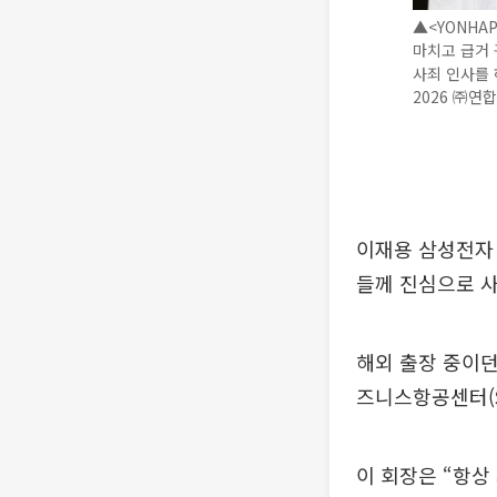
▲<YONHA
마치고 급거 
사죄 인사를 하고
2026 ㈜연합
이재용 삼성전자 
들께 진심으로 
해외 출장 중이던
즈니스항공센터(S
이 회장은 “항