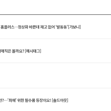
연 홈플러스…정상화 바쁜데 재고 없어 ‘발동동’[가보니]
서매직은 올까요? [해시태그]
?⋯'최애' 위한 필수품 등장이오! [솔드아웃]