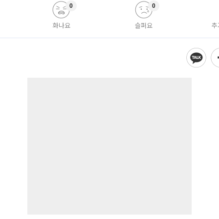
0
0
화나요
슬퍼요
추