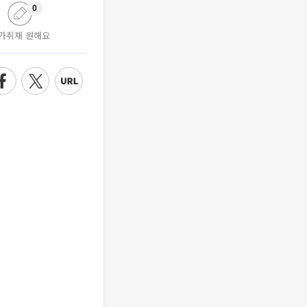
0
가취재 원해요