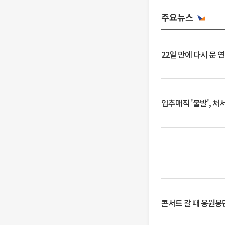
주요뉴스
22일 만에 다시 문 
입추매직 '불발', 처
콘서트 갈 때 응원봉만