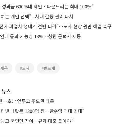
 성과급 600%대 제안…파운드리는 최대 100%"
여는 개인 선택"...사내 갈등 관리 나서
전자 파업시 생태계 전반 타격”…노사 협상 원만 해결 촉구
 연내 통과 가능성 13%…상원 문턱서 제동
이재용
#노사
#반도체
 뉴스
연전…호남 앞두고 주도권 다툼
타낸 나랏돈 1300억 원…환수액 역대 최대"
려놓고 국민만 잡아⋯규제·대출 풀어야”