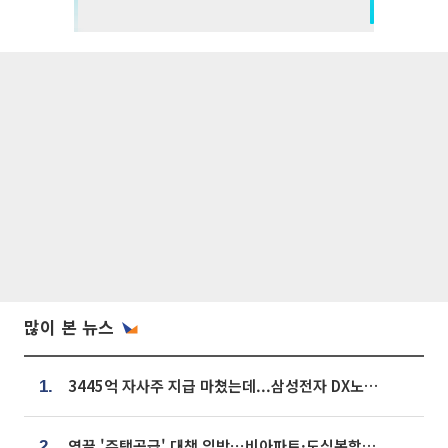
많이 본 뉴스
3445억 자사주 지급 마쳤는데...삼성전자 DX노조, 뒤늦은 '떼쓰기 집회'
1.
영끌 '주택공급' 대책 임박⋯비아파트·도심복합까지 총동원
2.