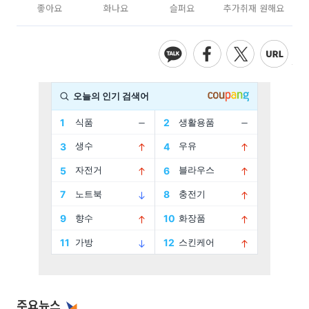
좋아요
화나요
슬퍼요
추가취재 원해요
주요뉴스