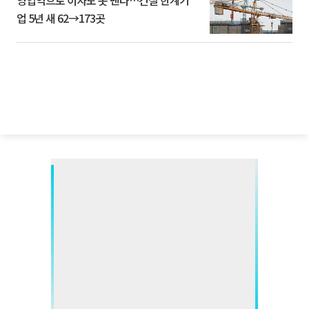
영업익으로 이자도 못 낸다…건설 한계기
업 5년 새 62→173곳