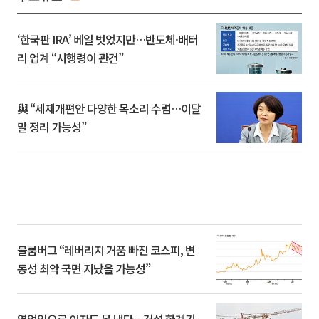
‘한국판 IRA’ 베일 벗었지만…반도체·배터
리 업계 “시행령이 관건”
與 “세제개편안 다양한 목소리 수렴…이달
말 정리 가능성”
블룸버그 “레버리지 거품 빠진 코스피, 변
동성 최악 국면 지났을 가능성”