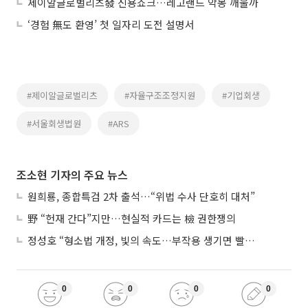
제이알글로벌리츠發 신용쇼크…레고랜드 악몽 깨울까
‘경험 無도 환영’ 첫 일자리 도전 설명서
#제이알글로벌리츠
#자율구조조정지원
#기업회생
#서울회생법원
#ARS
조소현 기자의 주요 뉴스
원희룡, 종합특검 2차 출석…“위법 수사 단호히 대처”
野 “헌재 간다”지만…현실적 카드는 檢 권한쟁의
정성호 “형소법 개정, 빛의 속도…부작용 생기면 빨리 고쳐야”
0
0
0
0