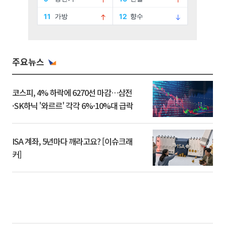
주요뉴스
코스피, 4% 하락에 6270선 마감…삼전
·SK하닉 '와르르' 각각 6%·10%대 급락
ISA 계좌, 5년마다 깨라고요? [이슈크래
커]