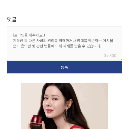
댓글
0 / 300