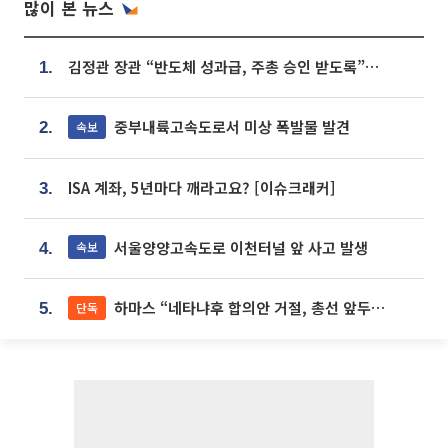
많이 본 뉴스
김정관 장관 “반도체 성과급, 주총 승인 받도록”…상법·자본시장법 개정 시사
1.
중부내륙고속도로서 미상 폭발물 발견
속보
2.
ISA 계좌, 5년마다 깨라고요? [이슈크래커]
3.
서울양양고속도로 이천터널 앞 사고 발생
속보
4.
하마스 “네타냐후 합의안 거절, 총선 앞두고 시간 끌기”
단독
5.