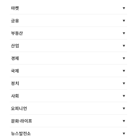
마켓
금융
부동산
산업
경제
국제
정치
사회
오피니언
문화·라이프
뉴스발전소