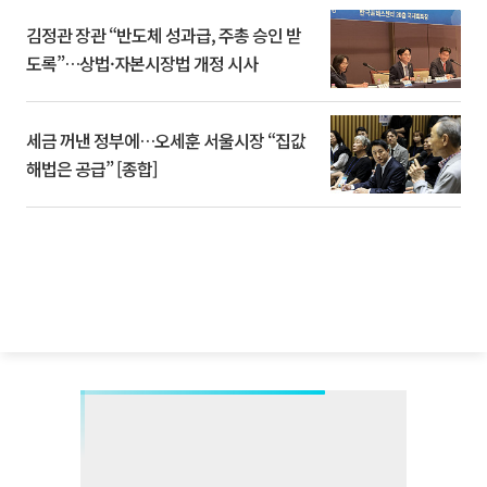
김정관 장관 “반도체 성과급, 주총 승인 받
도록”…상법·자본시장법 개정 시사
세금 꺼낸 정부에…오세훈 서울시장 “집값
해법은 공급” [종합]