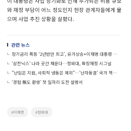
이 대통령은 사업 장기화로 인해 추가되는 비용 규모
와 재정 부담이 어느 정도인지 현장 관계자들에게 물
으며 사업 추진 상황을 살폈다.
관련 뉴스
장기금리 폭등 ‘2년반만 최고’, 유가상승+이재명 대통령 확장재정 언급
'삼전닉스' 나라 곳간 채운다…청와대, 확장재정 시그널
"난임은 지원, 사회적 냉동은 제외"…'난자동결' 국가 책임은 어디까지
‘경험 無도 환영’ 첫 일자리 도전 설명서
#이재명
#청와대