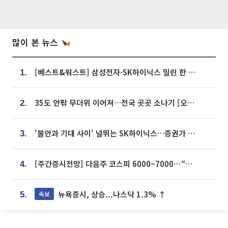
많이 본 뉴스
[베스트&워스트] 삼성전자·SK하이닉스 밀린 한 주…상상인증권은 85% 급등
1.
35도 안팎 무더위 이어져…전국 곳곳 소나기 [오늘 날씨]
2.
'불안과 기대 사이' 널뛰는 SK하이닉스…증권가 "HBM4·LTA 기반 펀터멘털 견고"
3.
[주간증시전망] 다음주 코스피 6000~7000⋯“外人 수급은 정책이 변수”
4.
뉴욕증시, 상승...나스닥 1.3% ↑
속보
5.