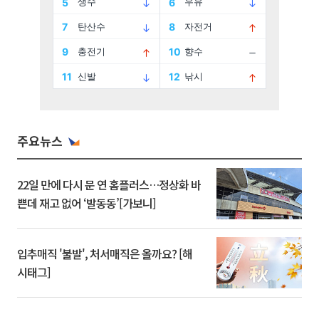
주요뉴스
22일 만에 다시 문 연 홈플러스…정상화 바
쁜데 재고 없어 ‘발동동’[가보니]
입추매직 '불발', 처서매직은 올까요? [해
시태그]