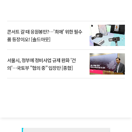
콘서트 갈 때 응원봉만?⋯'최애' 위한 필수
품 등장이오! [솔드아웃]
서울시, 정부에 정비사업 규제 완화 '건
의'⋯국토부 "협의 중" 입장만 [종합]