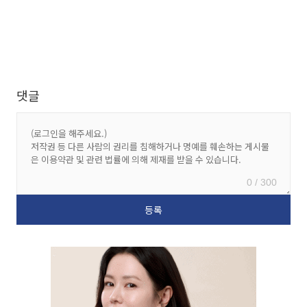
댓글
0 / 300