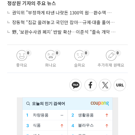
정상원 기자의 주요 뉴스
권익위 "부정하게 타낸 나랏돈 1300억 원…환수액 역대 최대"
장동혁 “집값 올려놓고 국민만 잡아⋯규제·대출 풀어야”
野, ‘보완수사권 폐지’ 반발 확산…이준석 “졸속 개악 입법”
0
0
0
0
좋아요
화나요
슬퍼요
추가취재 원해요