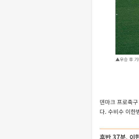
▲우승 후 기
덴마크 프로축구
다. 수비수 이한
후반 37분, 