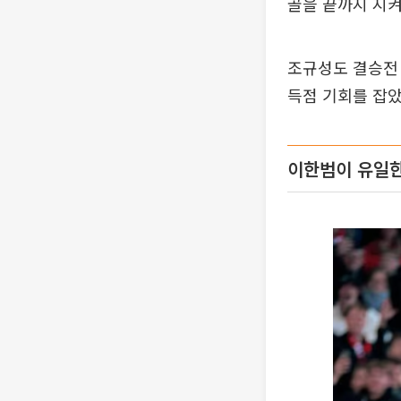
골을 끝까지 지켜
조규성도 결승전 
득점 기회를 잡았
이한범이 유일한