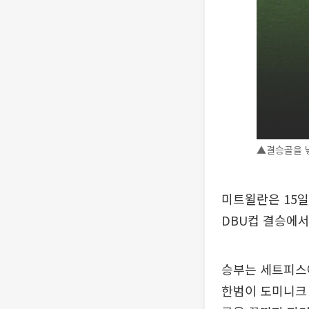
▲결승골을 넣
미트윌란은 15일
DBU컵 결승에서
승부는 세트피스에
한범이 도미니크