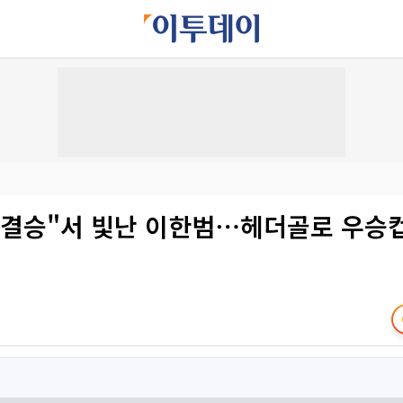
 결승"서 빛난 이한범⋯헤더골로 우승