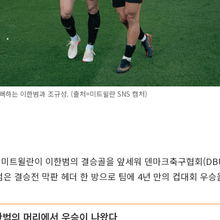
뻐하는 이한범과 조규성. (출처=미트윌란 SNS 캡처)
 미트윌란이 이한범의 결승골을 앞세워 덴마크축구협회(DBU
범은 결승전 막판 헤더 한 방으로 팀에 4년 만의 컵대회 우승
이한범의 머리에서 우승이 나왔다