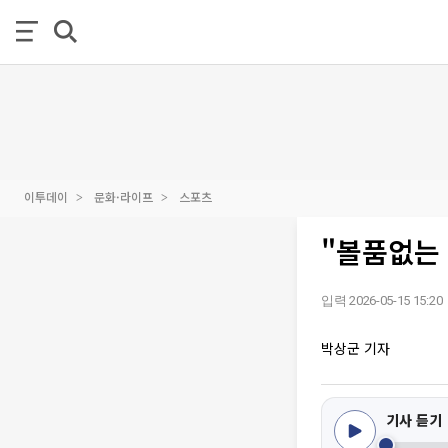
이투데이
문화·라이프
스포츠
"볼품없는
입력 2026-05-15 15:20
박상군 기자
기사 듣기