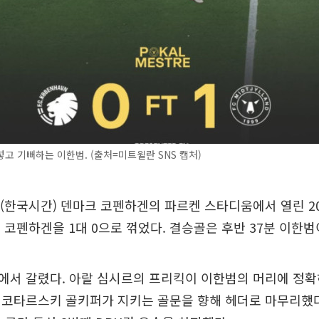
고 기뻐하는 이한범. (출처=미트윌란 SNS 캡처)
(한국시간) 덴마크 코펜하겐의 파르켄 스타디움에서 열린 202
 코펜하겐을 1대 0으로 꺾었다. 결승골은 후반 37분 이한범
서 갈렸다. 아랄 심시르의 프리킥이 이한범의 머리에 정확
 코타르스키 골키퍼가 지키는 골문을 향해 헤더로 마무리했다