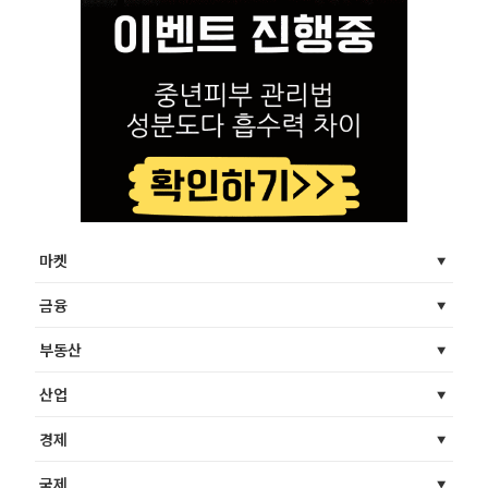
마켓
금융
부동산
산업
경제
국제