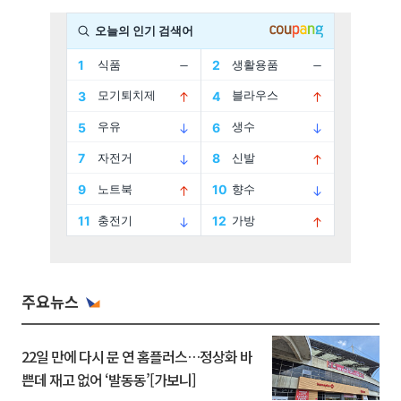
주요뉴스
22일 만에 다시 문 연 홈플러스…정상화 바
쁜데 재고 없어 ‘발동동’[가보니]