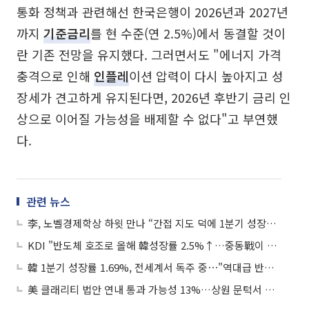
통화 정책과 관련해선 한국은행이 2026년과 2027년
까지
기준금리
를 현 수준(연 2.5%)에서 동결할 것이
란 기존 전망을 유지했다. 그러면서도 "에너지 가격
충격으로 인해
인플레
이션 압력이 다시 높아지고 성
장세가 견고하게 유지된다면, 2026년 후반기 금리 인
상으로 이어질 가능성을 배제할 수 없다"고 부연했
다.
관련 뉴스
李, 노벨경제학상 하윗 만나 “간접 지도 덕에 1분기 성장률 세계 1위”
KDI "반도체 호조로 올해 韓성장률 2.5%↑…중동戰이 0.5%p 낮춰"
韓 1분기 성장률 1.69%, 전세계서 독주 중⋯"역대급 반도체 호황이 견인"
美 클래리티 법안 연내 통과 가능성 13%…상원 문턱서 제동