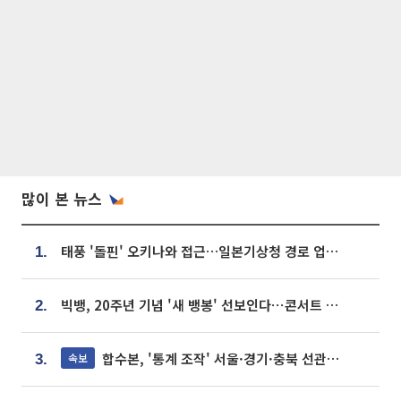
많이 본 뉴스
태풍 '돌핀' 오키나와 접근…일본기상청 경로 업데이트
1.
빅뱅, 20주년 기념 '새 뱅봉' 선보인다⋯콘서트 앞두고 팝업 개최
2.
합수본, '통계 조작' 서울·경기·충북 선관위 등 추가 압수수색
속보
3.