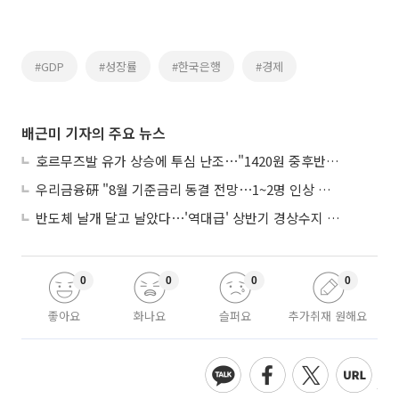
#GDP
#성장률
#한국은행
#경제
배근미 기자의 주요 뉴스
호르무즈발 유가 상승에 투심 난조⋯"1420원 중후반 등락"
우리금융硏 "8월 기준금리 동결 전망⋯1~2명 인상 소수의견 낼 것"
반도체 날개 달고 날았다⋯'역대급' 상반기 경상수지 흑자 2000억달러 육박
0
0
0
0
좋아요
화나요
슬퍼요
추가취재 원해요