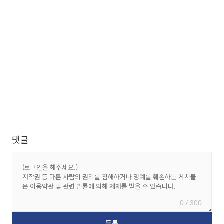
댓글
0 / 300