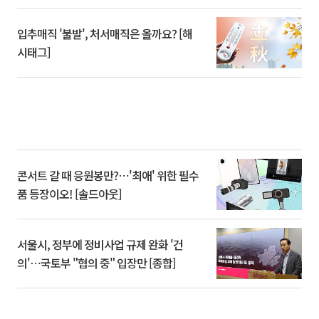
입추매직 '불발', 처서매직은 올까요? [해
시태그]
콘서트 갈 때 응원봉만?⋯'최애' 위한 필수
품 등장이오! [솔드아웃]
서울시, 정부에 정비사업 규제 완화 '건
의'⋯국토부 "협의 중" 입장만 [종합]