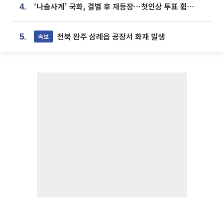
‘나솔사계’ 국화, 결별 후 재등장⋯첫인상 투표 휩쓸고 ‘인기녀’ 등극
4.
전북 완주 삼례읍 공장서 화재 발생
속보
5.