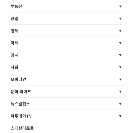
부동산
산업
경제
국제
정치
사회
오피니언
문화·라이프
뉴스발전소
이투데이TV
스페셜리포트