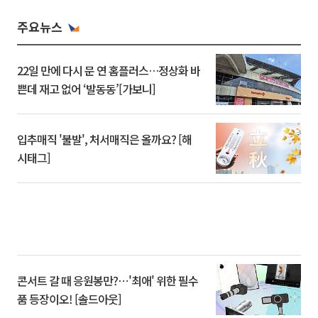
주요뉴스
22일 만에 다시 문 연 홈플러스…정상화 바
쁜데 재고 없어 ‘발동동’[가보니]
입추매직 '불발', 처서매직은 올까요? [해
시태그]
콘서트 갈 때 응원봉만?⋯'최애' 위한 필수
품 등장이오! [솔드아웃]