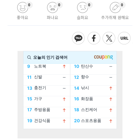
0
0
0
0
좋아요
화나요
슬퍼요
추가취재 원해요