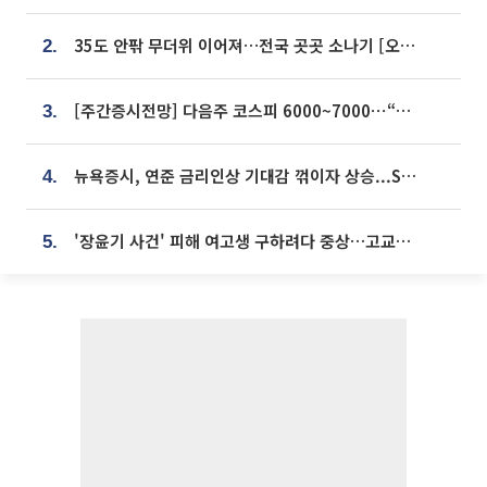
35도 안팎 무더위 이어져…전국 곳곳 소나기 [오늘 날씨]
2.
[주간증시전망] 다음주 코스피 6000~7000⋯“外人 수급은 정책이 변수”
3.
뉴욕증시, 연준 금리인상 기대감 꺾이자 상승...S&P500 사상 최고치 [종합]
4.
'장윤기 사건' 피해 여고생 구하려다 중상…고교생 의상자 지정
5.