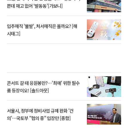
쁜데 재고 없어 ‘발동동’[가보니]
입추매직 '불발', 처서매직은 올까요? [해
시태그]
콘서트 갈 때 응원봉만?⋯'최애' 위한 필수
품 등장이오! [솔드아웃]
서울시, 정부에 정비사업 규제 완화 '건
의'⋯국토부 "협의 중" 입장만 [종합]