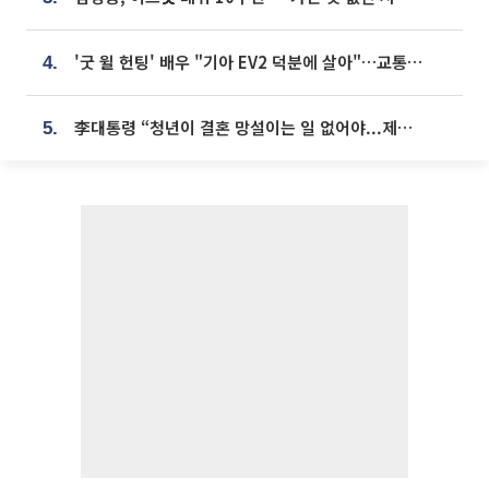
'굿 윌 헌팅' 배우 "기아 EV2 덕분에 살아"…교통사고 후 안전성 극찬
4.
李대통령 “청년이 결혼 망설이는 일 없어야...제도상 불이익 조사”
5.