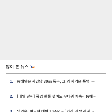
많이 본 뉴스
동해안은 시간당 80㎜ 폭우, 그 외 지역은 폭염…‘극과 극 날씨’
1.
[내일 날씨] 폭염 한풀 꺾여도 무더위 계속⋯동해안 이틀 연속 비
2.
임영웅, 어느덧 데뷔 10주년⋯"가진 것 없던 시절, 내 앞엔 20명의 팬뿐"
3.