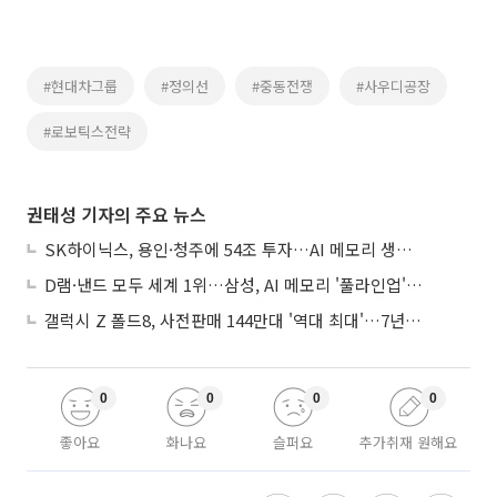
#현대차그룹
#정의선
#중동전쟁
#사우디공장
#로보틱스전략
권태성 기자의 주요 뉴스
SK하이닉스, 용인·청주에 54조 투자…AI 메모리 생산기지 키운다
D램·낸드 모두 세계 1위…삼성, AI 메모리 '풀라인업'으로 승부
갤럭시 Z 폴드8, 사전판매 144만대 '역대 최대'…7년만에 갤노트10 기록 넘어
0
0
0
0
좋아요
화나요
슬퍼요
추가취재 원해요