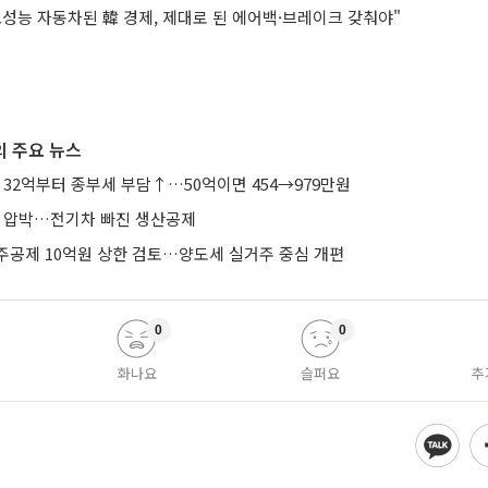
고성능 자동차된 韓 경제, 제대로 된 에어백·브레이크 갖춰야"
 주요 뉴스
 32억부터 종부세 부담↑…50억이면 454→979만원
’ 압박…전기차 빠진 생산공제
주공제 10억원 상한 검토…양도세 실거주 중심 개편
0
0
화나요
슬퍼요
추