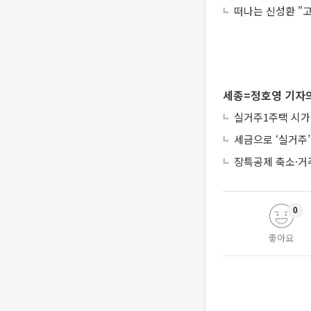
떠나는 신성환 "
세종=정호영 기자의
실거주1주택 시가
세금으로 ‘실거주
장특공제 축소·거
0
좋아요