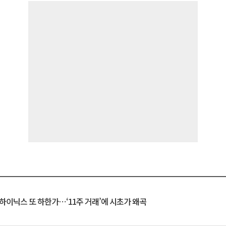
K하이닉스 또 하한가⋯‘11주 거래’에 시초가 왜곡