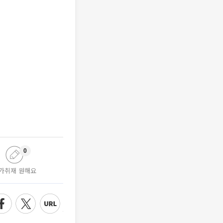
0
가취재 원해요