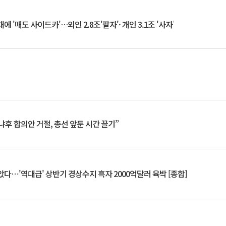
 '매도 사이드카'…외인 2.8조'팔자'· 개인 3.1조 '사자'
냐후 합의안 거절, 총선 앞둔 시간 끌기”
았다⋯'역대급' 상반기 경상수지 흑자 2000억달러 육박 [종합]