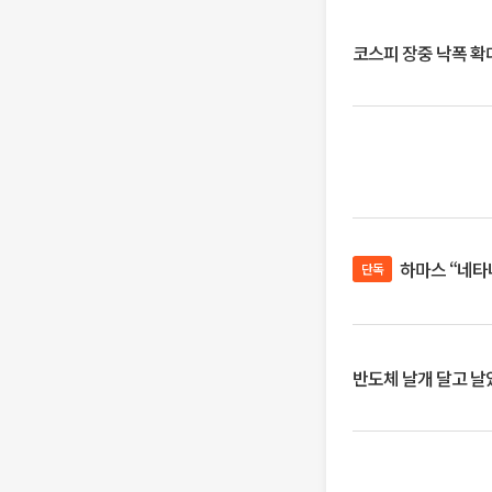
코스피 장중 낙폭 확대에
하마스 “네타
단독
반도체 날개 달고 날