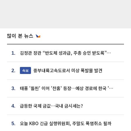
많이 본 뉴스
김정관 장관 “반도체 성과급, 주총 승인 받도록”…상법·자본시장법 개정 시사
1.
중부내륙고속도로서 미상 폭발물 발견
속보
2.
태풍 '돌핀' 이어 '찬홈' 등장…예상 경로에 한국 '한숨'
3.
급등한 국제 금값…국내 금시세는?
4.
오늘 KBO 긴급 실행위원회, 주말도 폭염취소 될까
5.