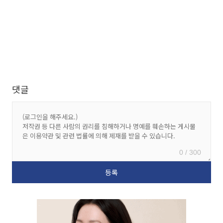
댓글
0 / 300