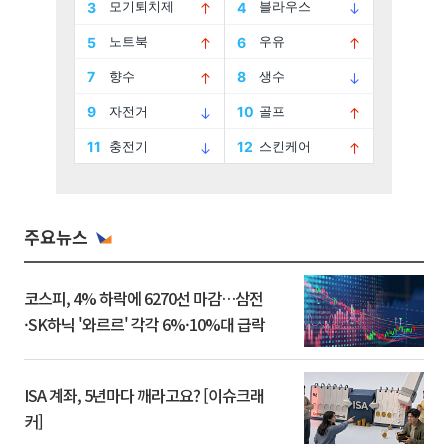
주요뉴스
코스피, 4% 하락에 6270선 마감…삼전
·SK하닉 '와르르' 각각 6%·10%대 급락
ISA 계좌, 5년마다 깨라고요? [이슈크래
커]