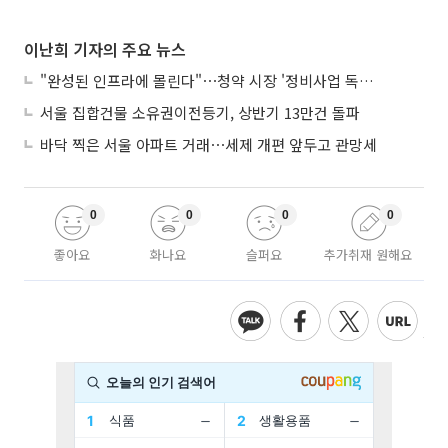
이난희 기자의 주요 뉴스
"완성된 인프라에 몰린다"⋯청약 시장 '정비사업 독주' 42배 격차
서울 집합건물 소유권이전등기, 상반기 13만건 돌파
바닥 찍은 서울 아파트 거래⋯세제 개편 앞두고 관망세
0
0
0
0
좋아요
화나요
슬퍼요
추가취재 원해요