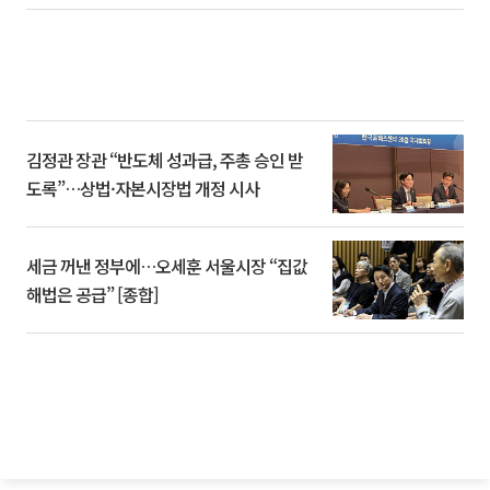
김정관 장관 “반도체 성과급, 주총 승인 받
도록”…상법·자본시장법 개정 시사
세금 꺼낸 정부에…오세훈 서울시장 “집값
해법은 공급” [종합]