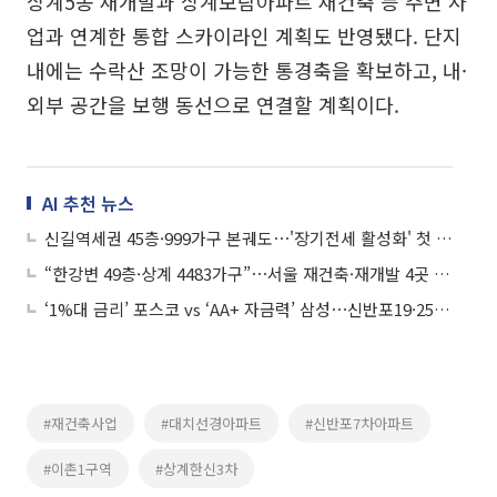
상계5동 재개발과 상계보람아파트 재건축 등 주변 사
업과 연계한 통합 스카이라인 계획도 반영됐다. 단지
내에는 수락산 조망이 가능한 통경축을 확보하고, 내·
외부 공간을 보행 동선으로 연결할 계획이다.
AI 추천 뉴스
신길역세권 45층·999가구 본궤도⋯'장기전세 활성화' 첫 적용
“한강변 49층·상계 4483가구”⋯서울 재건축·재개발 4곳 속도
‘1%대 금리’ 포스코 vs ‘AA+ 자금력’ 삼성⋯신반포19·25차 수주전 후끈
#재건축사업
#대치선경아파트
#신반포7차아파트
#이촌1구역
#상계한신3차