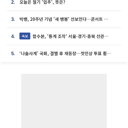
오늘은 절기 '입추', 뜻은?
2.
빅뱅, 20주년 기념 '새 뱅봉' 선보인다⋯콘서트 앞두고 팝업 개최
3.
합수본, '통계 조작' 서울·경기·충북 선관위 등 추가 압수수색
속보
4.
‘나솔사계’ 국화, 결별 후 재등장⋯첫인상 투표 휩쓸고 ‘인기녀’ 등극
5.