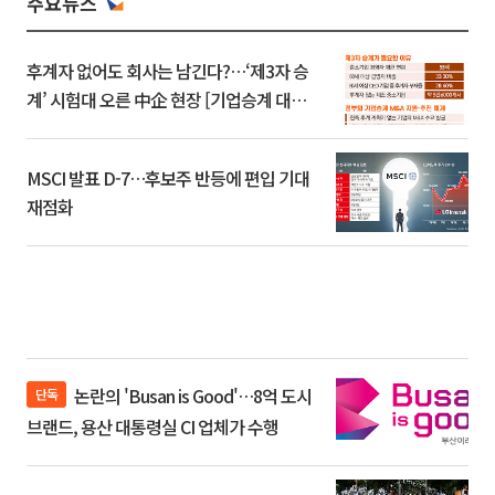
주요뉴스
후계자 없어도 회사는 남긴다?…‘제3자 승
계’ 시험대 오른 中企 현장 [기업승계 대전
환]
MSCI 발표 D-7…후보주 반등에 편입 기대
재점화
논란의 'Busan is Good'…8억 도시
단독
브랜드, 용산 대통령실 CI 업체가 수행