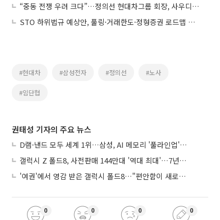
“중동 전쟁 우려 크다”…정의선 현대차그룹 회장, 사우디 공장 지연 첫 언급
STO 하위법규 예상안, 풀링·거래한도·정형증권 로드맵 제시
#현대차
#삼성전자
#정의선
#노사
#임단협
권태성 기자의 주요 뉴스
D램·낸드 모두 세계 1위…삼성, AI 메모리 '풀라인업'으로 승부
갤럭시 Z 폴드8, 사전판매 144만대 '역대 최대'…7년만에 갤노트10 기록 넘어
'여권'에서 영감 받은 갤럭시 폴드8…"편안함이 새로운 디자인 경쟁력"
0
0
0
0