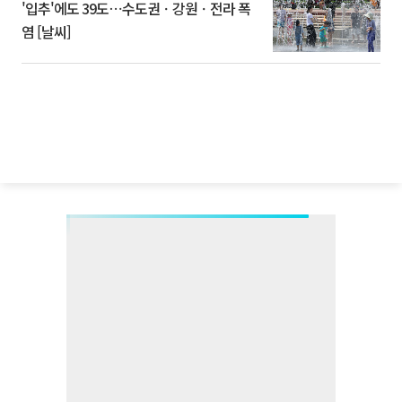
'입추'에도 39도⋯수도권ㆍ강원ㆍ전라 폭
염 [날씨]