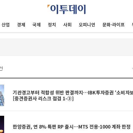
산업
경제
국제
정치
사회
오피니언
문화·라이프
건
기관경고부터 적합성 위반 판결까지…IBK투자증권 ‘소비자보
[중견증권사 리스크 점검 1-③]
한양증권, 연 8% 특판 RP 출시…MTS 전용·1000 계좌 한정