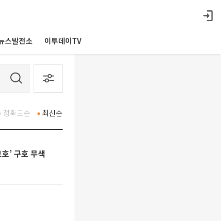
뉴스발전소
이투데이TV
정확도순
최신순
호’ 구호 무색