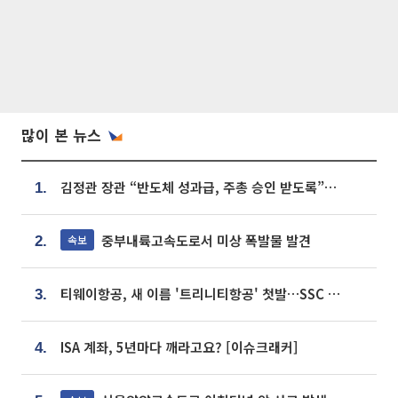
많이 본 뉴스
김정관 장관 “반도체 성과급, 주총 승인 받도록”…상법·자본시장법 개정 시사
1.
중부내륙고속도로서 미상 폭발물 발견
속보
2.
티웨이항공, 새 이름 '트리니티항공' 첫발…SSC 전략 본격화
3.
ISA 계좌, 5년마다 깨라고요? [이슈크래커]
4.