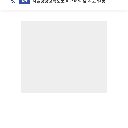
서울양양고속도로 이천터널 앞 사고 발생
속보
5.