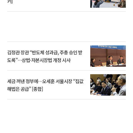
커]
김정관 장관 “반도체 성과급, 주총 승인 받
도록”…상법·자본시장법 개정 시사
세금 꺼낸 정부에…오세훈 서울시장 “집값
해법은 공급” [종합]