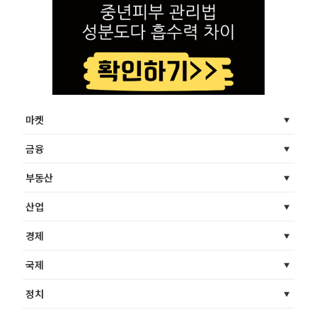
마켓
금융
부동산
산업
경제
국제
정치