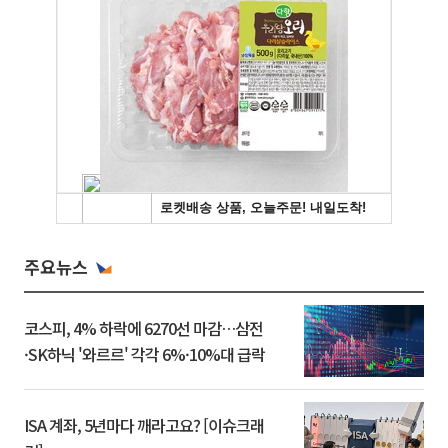
주요뉴스
코스피, 4% 하락에 6270선 마감…삼전
·SK하닉 '와르르' 각각 6%·10%대 급락
ISA 계좌, 5년마다 깨라고요? [이슈크래