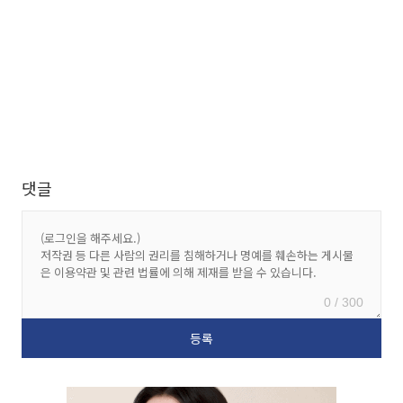
댓글
0 / 300