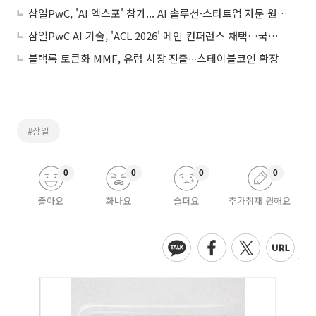
삼일PwC, 'AI 엑스포' 참가... AI 솔루션·스타트업 자문 원스톱' 선보여
삼일PwC AI 기술, 'ACL 2026' 메인 컨퍼런스 채택…국내 회법 최초
블랙록 토큰화 MMF, 유럽 시장 진출∙∙∙스테이블코인 확장
#삼일
0
0
0
0
좋아요
화나요
슬퍼요
추가취재 원해요