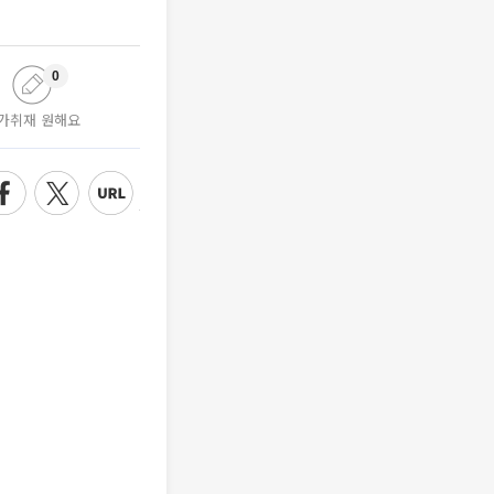
0
가취재 원해요