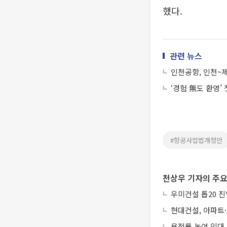
했다.
관련 뉴스
인천공항, 인천~제
‘경험 無도 환영’
#항공사업법개정안
천상우 기자의 주요
우미건설 톱20 진
현대건설, 아파트
용적률 높여 임대