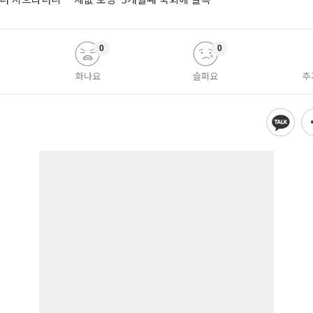
0
0
화나요
슬퍼요
추