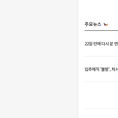
주요뉴스
22일 만에 다시 문 
입추매직 '불발', 처