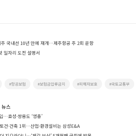
주 국내선 10년 만에 재개…제주항공 주 2회 운항
 첫 일자리 도전 설명서
#항공보험
#보험금압류금지
#피해자보호
#국토교통부
 뉴스
입…효성·쌍용도 ‘껑충’
·토건·건축 1위…산업·환경설비는 삼성E&A
 더 지으라더니…‘제값 보상’ 5개월째 국회에 발목