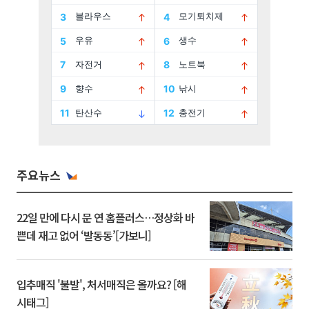
주요뉴스
22일 만에 다시 문 연 홈플러스…정상화 바
쁜데 재고 없어 ‘발동동’[가보니]
입추매직 '불발', 처서매직은 올까요? [해
시태그]