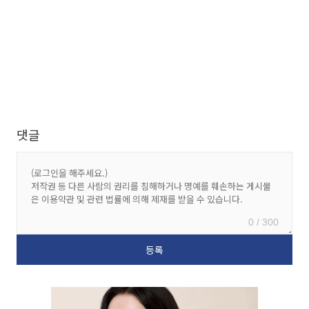
댓글
0 / 300