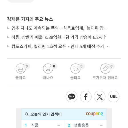
김재은 기자의 주요 뉴스
입추 지나도 계속되는 폭염…식음료업계, ‘늦더위 잡기’ 전력 투구
하림, 상반기 매출 7538억원…닭 가격 상승에 6.2%↑
컴포즈커피, 필리핀 1호점 오픈…연내 5개 매장 추가 출점
0
0
0
0
좋아요
화나요
슬퍼요
추가취재 원해요