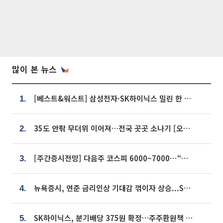
많이 본 뉴스
[베스트&워스트] 삼성전자·SK하이닉스 밀린 한 주…상상인증권은 85% 급등
1.
35도 안팎 무더위 이어져…전국 곳곳 소나기 [오늘 날씨]
2.
[주간증시전망] 다음주 코스피 6000~7000⋯“外人 수급은 정책이 변수”
3.
뉴욕증시, 연준 금리인상 기대감 꺾이자 상승...S&P500 사상 최고치 [종합]
4.
SK하이닉스, 분기배당 375원 확정…주주환원책 9월로 앞당겨 발표
5.