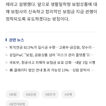
례라고 설명했다. 앞으로 생활밀착형 보험상품에 대
해 보험사의 신속하고 합리적인 보험금 지급 관행이
정착되도록 유도하겠다는 방침이다.
관련 뉴스
퇴직연금 83.5%가 일시금 수령…고용부·금감원, 장수리스크 대응 논의
삼일PwC "보험, 금융상품 넘어 '리스크 관리 플랫폼'으로 진화해야"
국토부, 항공사고 피해자 보험금 보호 강화…내달 3일 시행
美 클래리티 법안 연내 통과 가능성 13%…상원 문턱서 제동
#보험
#금감원
#분조위
#상해
#운전자보험