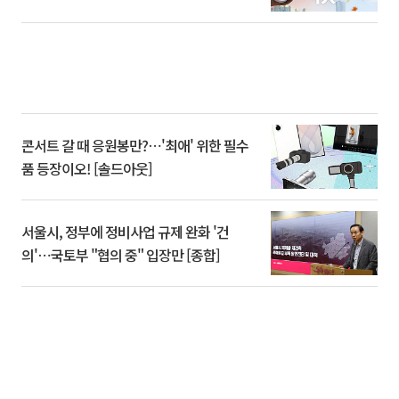
콘서트 갈 때 응원봉만?⋯'최애' 위한 필수
품 등장이오! [솔드아웃]
서울시, 정부에 정비사업 규제 완화 '건
의'⋯국토부 "협의 중" 입장만 [종합]