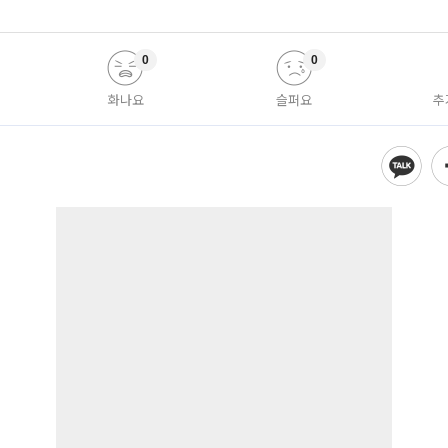
0
0
화나요
슬퍼요
추