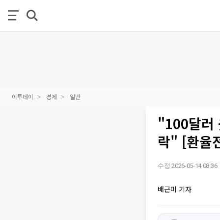
이투데이
경제
일반
"100달러
락" [환율
수정 2026-05-14 08:36
배근미 기자