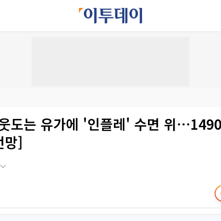
 웃도는 유가에 '인플레' 수면 위⋯149
전망]