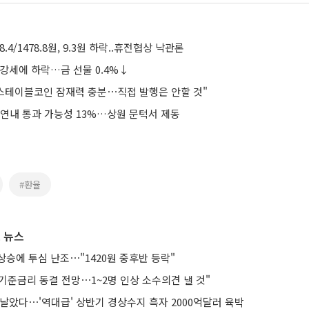
8.4/1478.8원, 9.3원 하락..휴전협상 낙관론
강세에 하락…금 선물 0.4%↓
화 스테이블코인 잠재력 충분⋯직접 발행은 안할 것"
 연내 통과 가능성 13%…상원 문턱서 제동
#환율
 뉴스
승에 투심 난조⋯"1420원 중후반 등락"
기준금리 동결 전망⋯1~2명 인상 소수의견 낼 것"
날았다⋯'역대급' 상반기 경상수지 흑자 2000억달러 육박