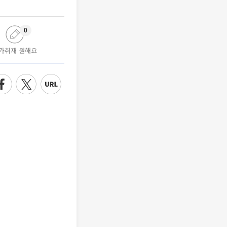
0
가취재 원해요