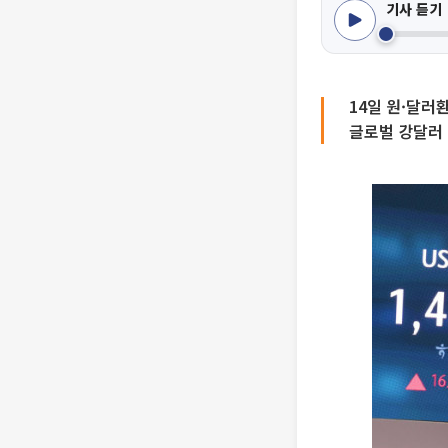
기사 듣기
14일 원·달러환
글로벌 강달러