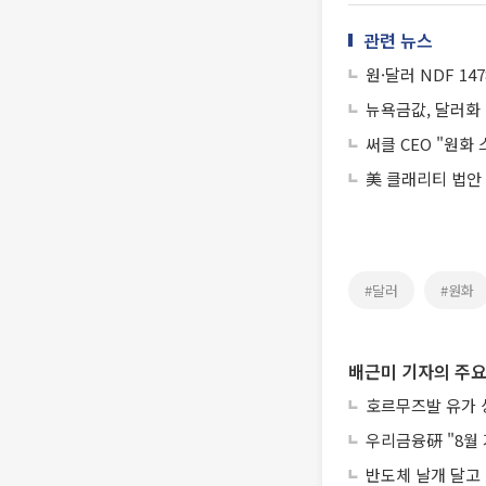
관련 뉴스
원·달러 NDF 147
뉴욕금값, 달러화 
써클 CEO "원
美 클래리티 법안
#달러
#원화
배근미 기자의 주요
호르무즈발 유가 상
우리금융硏 "8월 
반도체 날개 달고 