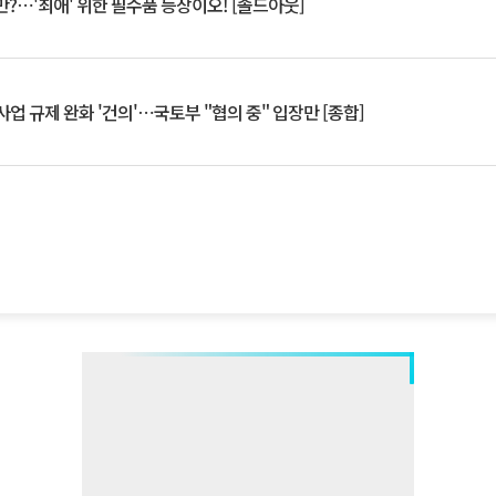
?⋯'최애' 위한 필수품 등장이오! [솔드아웃]
업 규제 완화 '건의'⋯국토부 "협의 중" 입장만 [종합]